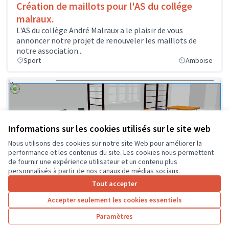
Création de maillots pour l'AS du collége
malraux.
L'AS du collège André Malraux a le plaisir de vous
annoncer notre projet de renouveler les maillots de
notre association...
Sport
Amboise
Informations sur les cookies utilisés sur le site web
Nous utilisons des cookies sur notre site Web pour améliorer la
performance et les contenus du site. Les cookies nous permettent
de fournir une expérience utilisateur et un contenu plus
Salle d'étude flexible
personnalisés à partir de nos canaux de médias sociaux.
Les élus du Conseil de la Vie Collégienne du collège
Tout accepter
André Malraux souhaitent participer au budget
Accepter seulement les cookies essentiels
participatif afin de financer...
Environnement et cadre de vie
Amboise
Paramètres