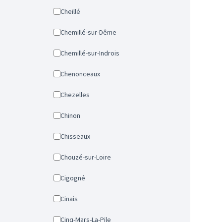
Cheillé
Chemillé-sur-Dême
Chemillé-sur-Indrois
Chenonceaux
Chezelles
Chinon
Chisseaux
Chouzé-sur-Loire
Cigogné
Cinais
Cinq-Mars-La-Pile