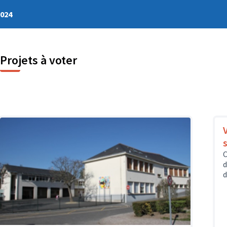
2024
Projets à voter
s
C
d
d