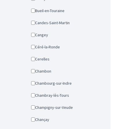
Bueil-en-Touraine
Candes-Saint-Martin
Cangey
Céré-la-Ronde
Cerelles
Chambon
Chambourg-sur-Indre
Chambray-lès-Tours
Champigny-sur-Veude
Chançay