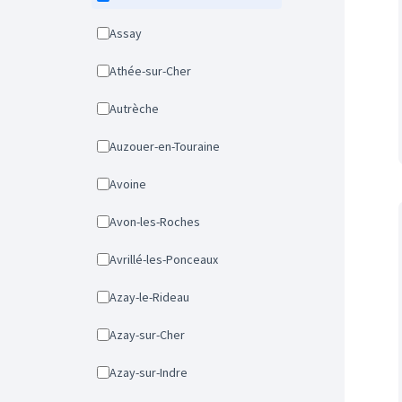
Assay
Athée-sur-Cher
Autrèche
Auzouer-en-Touraine
Avoine
Avon-les-Roches
Avrillé-les-Ponceaux
Azay-le-Rideau
Azay-sur-Cher
Azay-sur-Indre