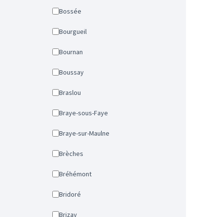
Bossée
Bourgueil
Bournan
Boussay
Braslou
Braye-sous-Faye
Braye-sur-Maulne
Brèches
Bréhémont
Bridoré
Brizay