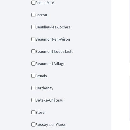
Ballan-Miré
Barrou
Beaulieu-lès-Loches
Beaumont-en-Véron
Beaumont-Louestault
Beaumont-Village
Benais
Berthenay
Betz-le-Château
Bléré
Bossay-sur-Claise