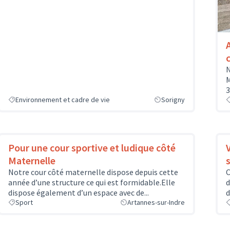
c
N
M
3
Environnement et cadre de vie
Sorigny
Pour une cour sportive et ludique côté
Maternelle
s
Notre cour côté maternelle dispose depuis cette
C
année d’une structure ce qui est formidable.Elle
d
dispose également d’un espace avec de...
d
Sport
Artannes-sur-Indre