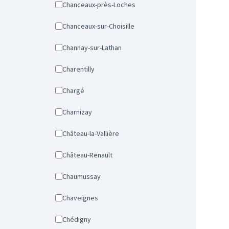
Chanceaux-près-Loches
Chanceaux-sur-Choisille
Channay-sur-Lathan
Charentilly
Chargé
Charnizay
Château-la-Vallière
Château-Renault
Chaumussay
Chaveignes
Chédigny