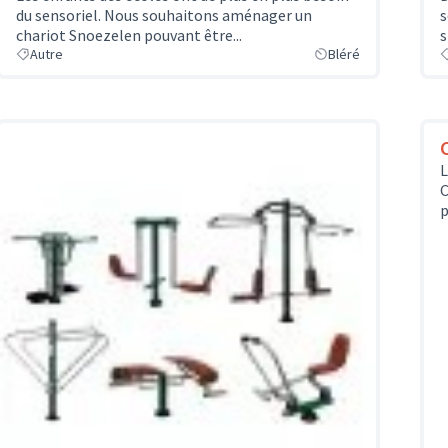
du sensoriel. Nous souhaitons aménager un
s
chariot Snoezelen pouvant être...
s
Autre
Bléré
L
C
p