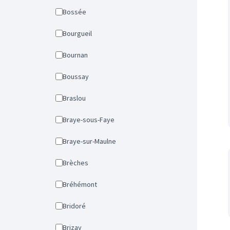
Bossée
Bourgueil
Bournan
Boussay
Braslou
Braye-sous-Faye
Braye-sur-Maulne
Brèches
Bréhémont
Bridoré
Brizay