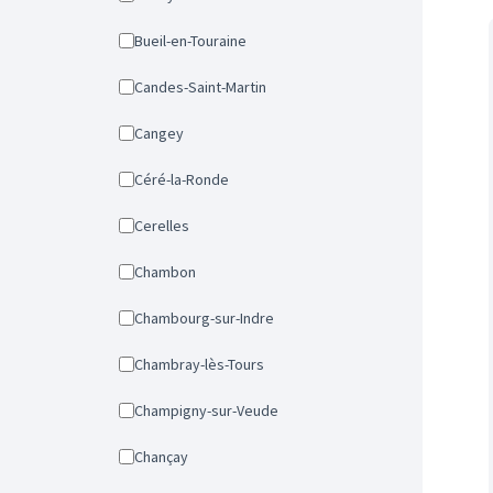
Bueil-en-Touraine
Candes-Saint-Martin
Cangey
Céré-la-Ronde
Cerelles
Chambon
Chambourg-sur-Indre
Chambray-lès-Tours
Champigny-sur-Veude
Chançay