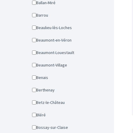
Ballan-Miré
Barrou
Beaulieu-lès-Loches
Beaumont-en-Véron
Beaumont-Louestault
Beaumont-Village
Benais
Berthenay
Betz-le-Château
Bléré
Bossay-sur-Claise