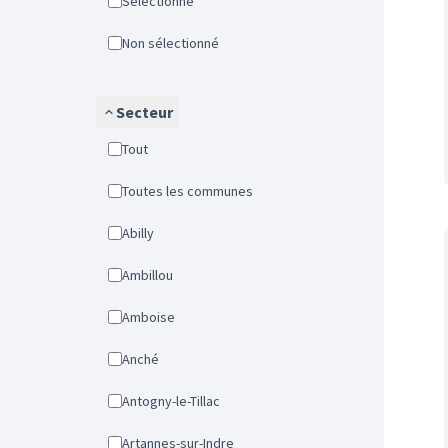
Sélectionné
Non sélectionné
Secteur
Tout
Toutes les communes
Abilly
Ambillou
Amboise
Anché
Antogny-le-Tillac
Artannes-sur-Indre