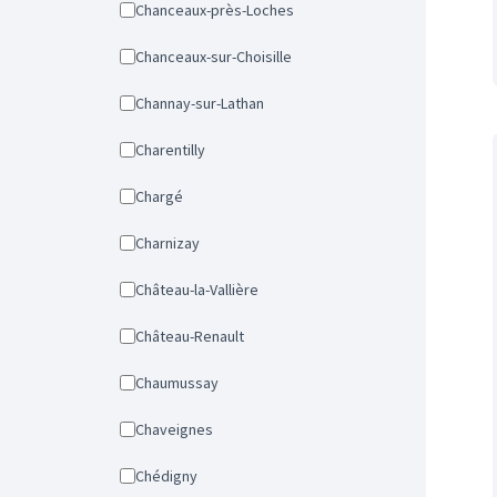
Chanceaux-près-Loches
Chanceaux-sur-Choisille
Channay-sur-Lathan
Charentilly
Chargé
Charnizay
Château-la-Vallière
Château-Renault
Chaumussay
Chaveignes
Chédigny