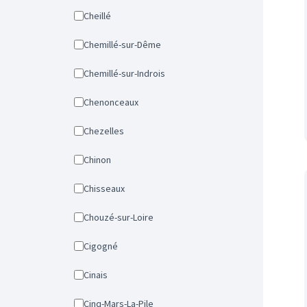
Cheillé
Chemillé-sur-Dême
Chemillé-sur-Indrois
Chenonceaux
Chezelles
Chinon
Chisseaux
Chouzé-sur-Loire
Cigogné
Cinais
Cinq-Mars-La-Pile