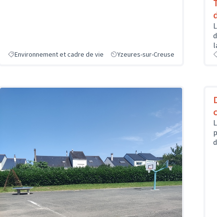
L
d
l
Environnement et cadre de vie
Yzeures-sur-Creuse
L
p
d