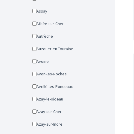
Assay
Athée-sur-Cher
Autrèche
Auzouer-en-Touraine
Avoine
Avon-les-Roches
Avrillé-les-Ponceaux
Azay-le-Rideau
Azay-sur-Cher
Azay-sur-Indre