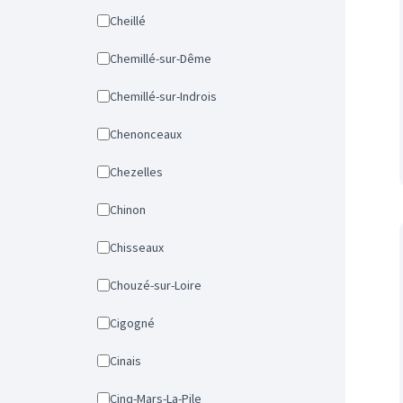
Cheillé
Chemillé-sur-Dême
Chemillé-sur-Indrois
Chenonceaux
Chezelles
Chinon
Chisseaux
Chouzé-sur-Loire
Cigogné
Cinais
Cinq-Mars-La-Pile