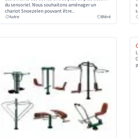
du sensoriel. Nous souhaitons aménager un
s
chariot Snoezelen pouvant être...
s
Autre
Bléré
L
C
p