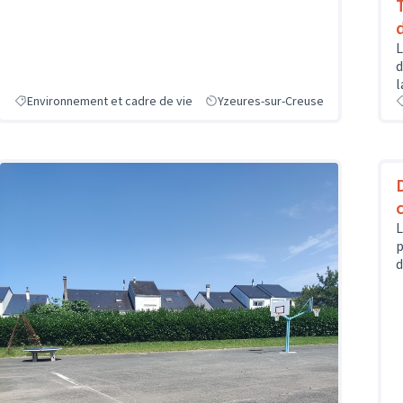
L
d
l
Environnement et cadre de vie
Yzeures-sur-Creuse
L
p
d