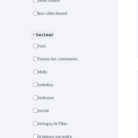
Sélectionné
Non sélectionné
Secteur
Tout
Toutes les communes
Abilly
Ambillou
Amboise
Anché
Antogny-le-Tillac
Artannes-sur-Indre