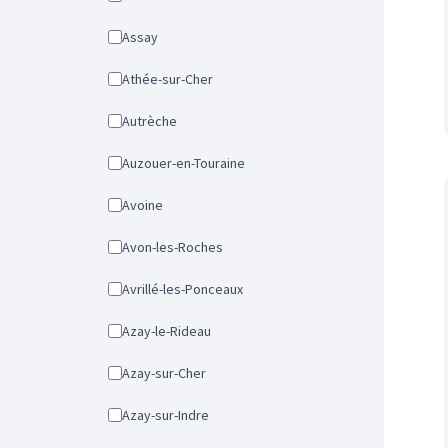
Assay
Athée-sur-Cher
Autrèche
Auzouer-en-Touraine
Avoine
Avon-les-Roches
Avrillé-les-Ponceaux
Azay-le-Rideau
Azay-sur-Cher
Azay-sur-Indre