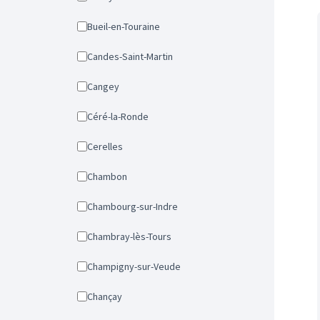
Bueil-en-Touraine
Candes-Saint-Martin
Cangey
Céré-la-Ronde
Cerelles
Chambon
Chambourg-sur-Indre
Chambray-lès-Tours
Champigny-sur-Veude
Chançay