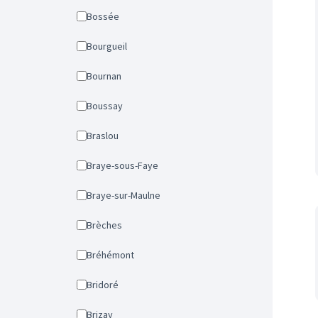
Bossée
Bourgueil
Bournan
Boussay
Braslou
Braye-sous-Faye
Braye-sur-Maulne
Brèches
Bréhémont
Bridoré
Brizay