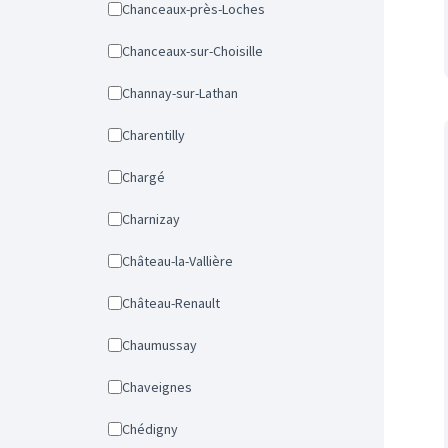
Chanceaux-près-Loches
Chanceaux-sur-Choisille
Channay-sur-Lathan
Charentilly
Chargé
Charnizay
Château-la-Vallière
Château-Renault
Chaumussay
Chaveignes
Chédigny