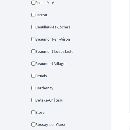
Ballan-Miré
Barrou
Beaulieu-lès-Loches
Beaumont-en-Véron
Beaumont-Louestault
Beaumont-Village
Benais
Berthenay
Betz-le-Château
Bléré
Bossay-sur-Claise