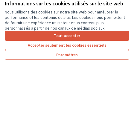
ordinateurs portables, afin que les élèves...
Informations sur les cookies utilisés sur le site web
Usages numériques
Dierre
Nous utilisons des cookies sur notre site Web pour améliorer la
performance et les contenus du site. Les cookies nous permettent
de fournir une expérience utilisateur et un contenu plus
personnalisés à partir de nos canaux de médias sociaux.
Tout accepter
1
2
3
…
7
Accepter seulement les cookies essentiels
Résultats par page :
25
Paramètres