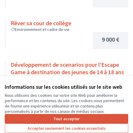
Rêver sa cour de collège
Environnement et cadre de vie
9 000 €
Développement de scenarios pour l’Escape
Game à destination des jeunes de 14 à 18 ans
Solidarité et développement local
Monts
Informations sur les cookies utilisés sur le site web
9 000 €
Nous utilisons des cookies sur notre site Web pour améliorer la
performance et les contenus du site. Les cookies nous permettent
de fournir une expérience utilisateur et un contenu plus
personnalisés à partir de nos canaux de médias sociaux.
Tout accepter
1
2
3
…
7
Accepter seulement les cookies essentiels
Résultats par page :
50