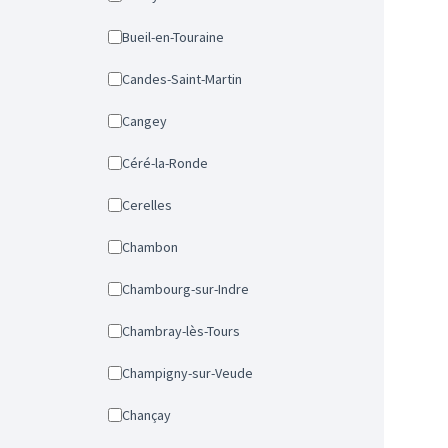
Bueil-en-Touraine
Candes-Saint-Martin
Cangey
Céré-la-Ronde
Cerelles
Chambon
Chambourg-sur-Indre
Chambray-lès-Tours
Champigny-sur-Veude
Chançay