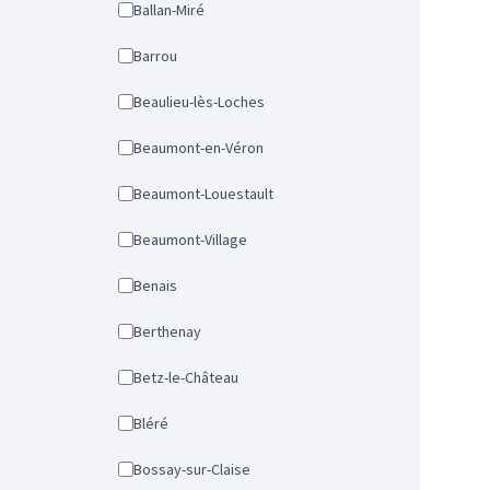
Ballan-Miré
Barrou
Beaulieu-lès-Loches
Beaumont-en-Véron
Beaumont-Louestault
Beaumont-Village
Benais
Berthenay
Betz-le-Château
Bléré
Bossay-sur-Claise