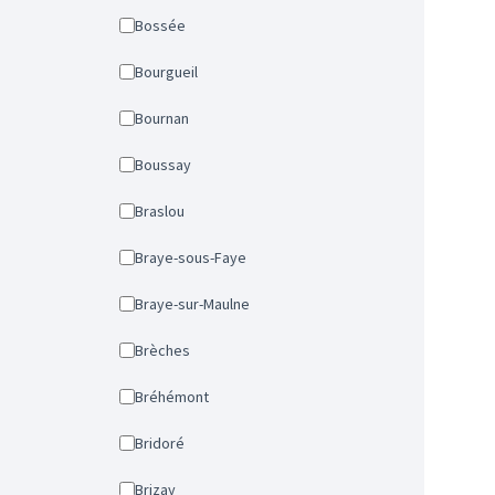
Bossée
Bourgueil
Bournan
Boussay
Braslou
Braye-sous-Faye
Braye-sur-Maulne
Brèches
Bréhémont
Bridoré
Brizay