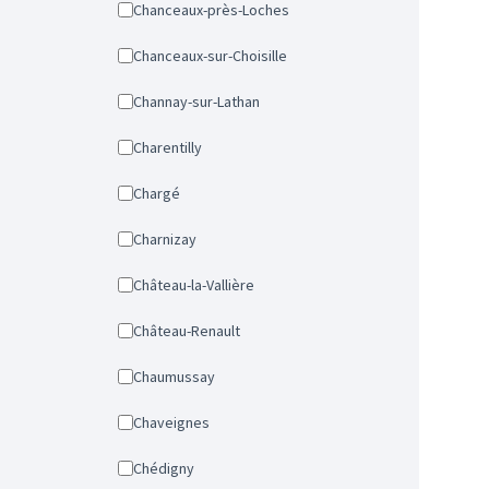
Chanceaux-près-Loches
Chanceaux-sur-Choisille
Channay-sur-Lathan
Charentilly
Chargé
Charnizay
Château-la-Vallière
Château-Renault
Chaumussay
Chaveignes
Chédigny