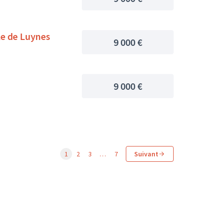
le de Luynes
9 000 €
9 000 €
1
2
3
…
7
Suivant