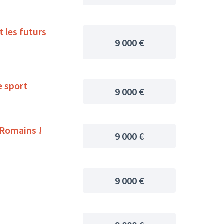
9 000 €
vec le sport
9 000 €
s Romains !
9 000 €
9 000 €