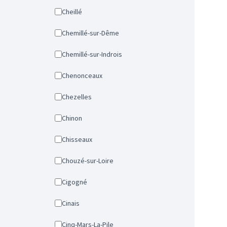
Cheillé
Chemillé-sur-Dême
Chemillé-sur-Indrois
Chenonceaux
Chezelles
Chinon
Chisseaux
Chouzé-sur-Loire
Cigogné
Cinais
Cinq-Mars-La-Pile