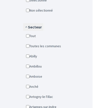
Sélectionné
Non sélectionné
Secteur
Tout
Toutes les communes
Abilly
Ambillou
Amboise
Anché
Antogny-le-Tillac
Artannes-sur-Indre