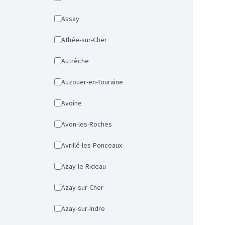
Assay
Athée-sur-Cher
Autrèche
Auzouer-en-Touraine
Avoine
Avon-les-Roches
Avrillé-les-Ponceaux
Azay-le-Rideau
Azay-sur-Cher
Azay-sur-Indre