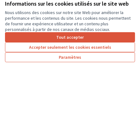
ordinateurs portables, afin que les élèves...
Informations sur les cookies utilisés sur le site web
Usages numériques
Dierre
Nous utilisons des cookies sur notre site Web pour améliorer la
performance et les contenus du site. Les cookies nous permettent
de fournir une expérience utilisateur et un contenu plus
personnalisés à partir de nos canaux de médias sociaux.
Tout accepter
1
2
3
…
7
Accepter seulement les cookies essentiels
Résultats par page :
25
Paramètres