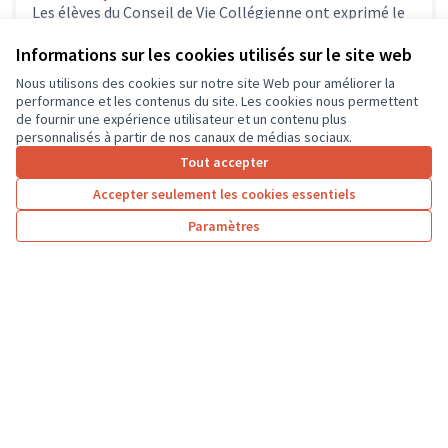
Les élèves du Conseil de Vie Collégienne ont exprimé le
souhait de pratiquer une activité physique différente
dans la cour...
Informations sur les cookies utilisés sur le site web
Environnement et cadre de vie
Joué-lès-Tours
Nous utilisons des cookies sur notre site Web pour améliorer la
performance et les contenus du site. Les cookies nous permettent
de fournir une expérience utilisateur et un contenu plus
personnalisés à partir de nos canaux de médias sociaux.
Tout accepter
1
2
3
…
7
Accepter seulement les cookies essentiels
Résultats par page :
25
Paramètres