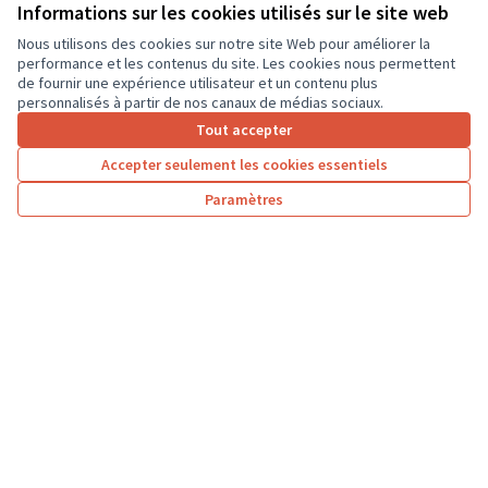
ordinateurs portables, afin que les élèves...
Informations sur les cookies utilisés sur le site web
Usages numériques
Dierre
Nous utilisons des cookies sur notre site Web pour améliorer la
performance et les contenus du site. Les cookies nous permettent
de fournir une expérience utilisateur et un contenu plus
personnalisés à partir de nos canaux de médias sociaux.
Tout accepter
1
2
3
…
7
Accepter seulement les cookies essentiels
Résultats par page :
25
Paramètres