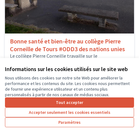
Bonne santé et bien-être au collège Pierre
Corneille de Tours #ODD3 des nations unies
Le collège Pierre Corneille travaille sur le
développement durable depuis des années et a été
lauréat 2 fois. Cela nous...
Informations sur les cookies utilisés sur le site web
Sport
Tours
Nous utilisons des cookies sur notre site Web pour améliorer la
performance et les contenus du site. Les cookies nous permettent
de fournir une expérience utilisateur et un contenu plus
personnalisés à partir de nos canaux de médias sociaux.
Tout accepter
1
2
3
…
7
Accepter seulement les cookies essentiels
Résultats par page :
50
Paramètres