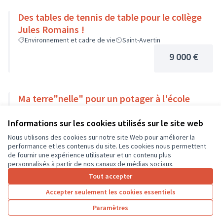
Des tables de tennis de table pour le collège
Jules Romains !
Environnement et cadre de vie
Saint-Avertin
9 000 €
Ma terre"nelle" pour un potager à l'école
Environnement et cadre de vie
Chambray-lès-Tours
Informations sur les cookies utilisés sur le site web
9 000 €
Nous utilisons des cookies sur notre site Web pour améliorer la
performance et les contenus du site. Les cookies nous permettent
de fournir une expérience utilisateur et un contenu plus
personnalisés à partir de nos canaux de médias sociaux.
Tout accepter
1
2
3
…
7
Accepter seulement les cookies essentiels
Résultats par page :
25
Paramètres