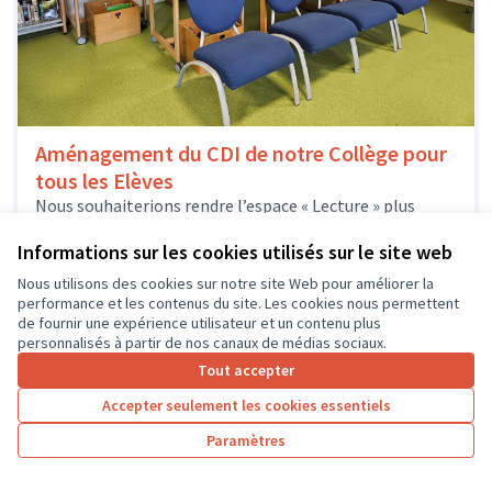
Aménagement du CDI de notre Collège pour
tous les Elèves
Nous souhaiterions rendre l’espace « Lecture » plus
agréable, plus cosy. L’objectif est que le moment de
lecture qu’un collégien peut s’octroyer...
Informations sur les cookies utilisés sur le site web
Environnement et cadre de vie
L'île-Bouchard
Nous utilisons des cookies sur notre site Web pour améliorer la
performance et les contenus du site. Les cookies nous permettent
de fournir une expérience utilisateur et un contenu plus
personnalisés à partir de nos canaux de médias sociaux.
Tout accepter
1
2
3
…
7
Accepter seulement les cookies essentiels
Résultats par page :
25
Paramètres