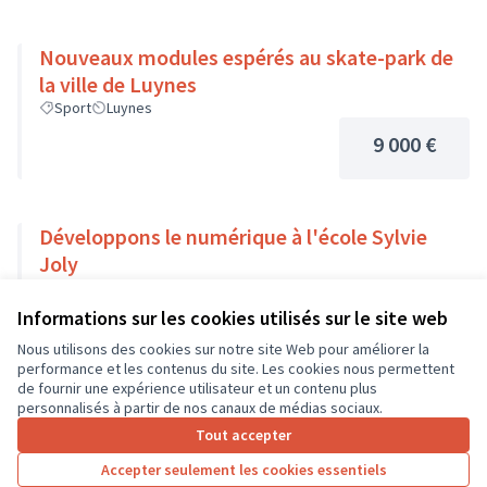
Nouveaux modules espérés au skate-park de
la ville de Luynes
Sport
Luynes
9 000 €
Développons le numérique à l'école Sylvie
Joly
Usages numériques
Dierre
Informations sur les cookies utilisés sur le site web
9 000 €
Nous utilisons des cookies sur notre site Web pour améliorer la
performance et les contenus du site. Les cookies nous permettent
de fournir une expérience utilisateur et un contenu plus
personnalisés à partir de nos canaux de médias sociaux.
Tout accepter
1
2
3
…
7
Accepter seulement les cookies essentiels
Résultats par page :
25