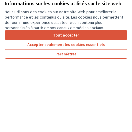
ordinateurs portables, afin que les élèves...
Informations sur les cookies utilisés sur le site web
Usages numériques
Dierre
Nous utilisons des cookies sur notre site Web pour améliorer la
performance et les contenus du site. Les cookies nous permettent
de fournir une expérience utilisateur et un contenu plus
personnalisés à partir de nos canaux de médias sociaux.
Tout accepter
1
2
3
…
7
Accepter seulement les cookies essentiels
Résultats par page :
50
Paramètres