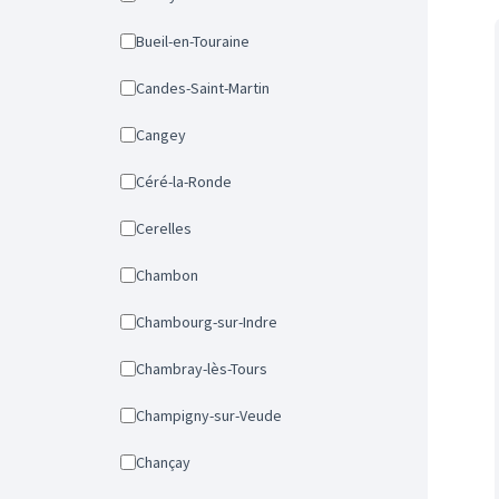
Bueil-en-Touraine
Candes-Saint-Martin
Cangey
Céré-la-Ronde
Cerelles
Chambon
Chambourg-sur-Indre
Chambray-lès-Tours
Champigny-sur-Veude
Chançay