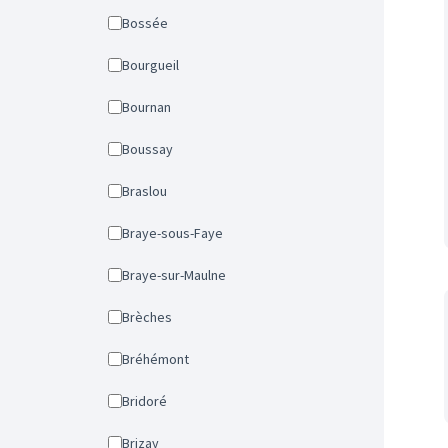
Bossée
Bourgueil
Bournan
Boussay
Braslou
Braye-sous-Faye
Braye-sur-Maulne
Brèches
Bréhémont
Bridoré
Brizay