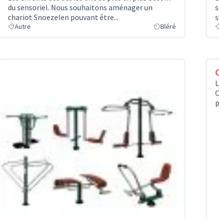
du sensoriel. Nous souhaitons aménager un
s
chariot Snoezelen pouvant être...
s
Autre
Bléré
L
C
p