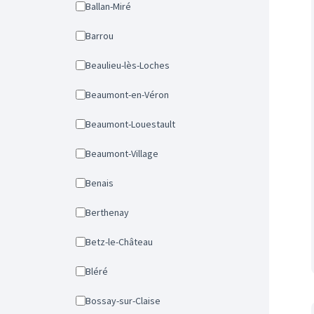
Ballan-Miré
Barrou
Beaulieu-lès-Loches
Beaumont-en-Véron
Beaumont-Louestault
Beaumont-Village
Benais
Berthenay
Betz-le-Château
Bléré
Bossay-sur-Claise