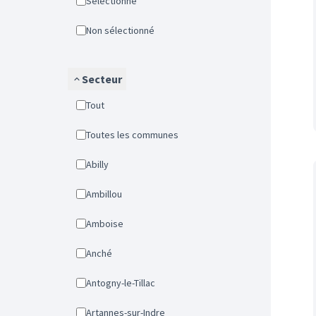
Sélectionné
Non sélectionné
Secteur
Tout
Toutes les communes
Abilly
Ambillou
Amboise
Anché
Antogny-le-Tillac
Artannes-sur-Indre