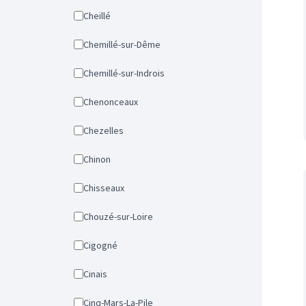
Cheillé
Chemillé-sur-Dême
Chemillé-sur-Indrois
Chenonceaux
Chezelles
Chinon
Chisseaux
Chouzé-sur-Loire
Cigogné
Cinais
Cinq-Mars-La-Pile