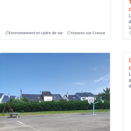
L
d
l
Environnement et cadre de vie
Yzeures-sur-Creuse
L
p
d