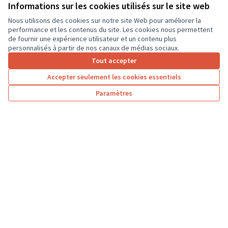
ordinateurs portables, afin que les élèves...
Informations sur les cookies utilisés sur le site web
Usages numériques
Dierre
Nous utilisons des cookies sur notre site Web pour améliorer la
performance et les contenus du site. Les cookies nous permettent
de fournir une expérience utilisateur et un contenu plus
personnalisés à partir de nos canaux de médias sociaux.
Tout accepter
1
2
3
…
7
Accepter seulement les cookies essentiels
Résultats par page :
25
Paramètres