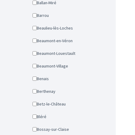
Ballan-Miré
Barrou
Beaulieu-lès-Loches
Beaumont-en-Véron
Beaumont-Louestault
Beaumont-Village
Benais
Berthenay
Betz-le-Château
Bléré
Bossay-sur-Claise