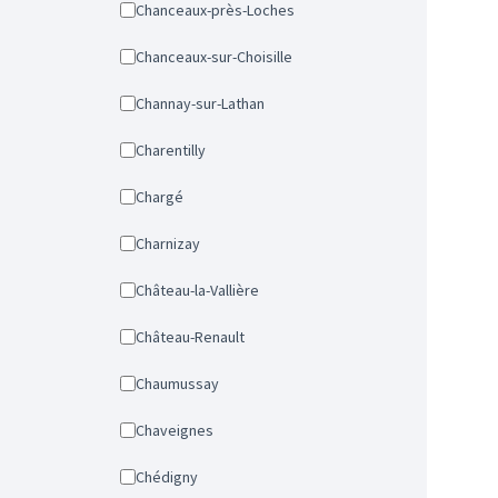
Chanceaux-près-Loches
Chanceaux-sur-Choisille
Channay-sur-Lathan
Charentilly
Chargé
Charnizay
Château-la-Vallière
Château-Renault
Chaumussay
Chaveignes
Chédigny