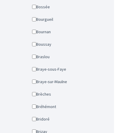
Bossée
Bourgueil
Bournan
Boussay
Braslou
Braye-sous-Faye
Braye-sur-Maulne
Brèches
Bréhémont
Bridoré
Brizay