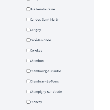
Bueil-en-Touraine
Candes-Saint-Martin
Cangey
Céré-la-Ronde
Cerelles
Chambon
Chambourg-sur-Indre
Chambray-lès-Tours
Champigny-sur-Veude
Chançay