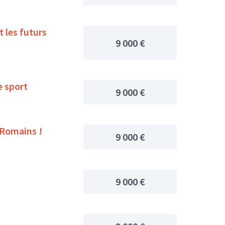
9 000 €
vec le sport
9 000 €
s Romains !
9 000 €
9 000 €