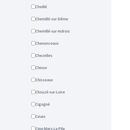
Cheillé
Chemillé-sur-Dême
Chemillé-sur-Indrois
Chenonceaux
Chezelles
Chinon
Chisseaux
Chouzé-sur-Loire
Cigogné
Cinais
Cinq-Mars-La-Pile