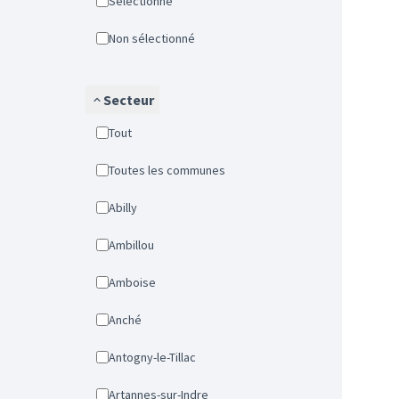
Sélectionné
Non sélectionné
Secteur
Tout
Toutes les communes
Abilly
Ambillou
Amboise
Anché
Antogny-le-Tillac
Artannes-sur-Indre