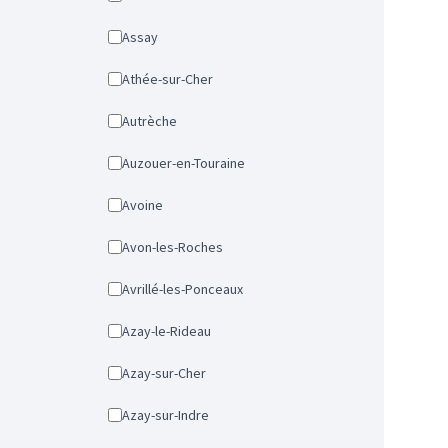
Assay
Athée-sur-Cher
Autrèche
Auzouer-en-Touraine
Avoine
Avon-les-Roches
Avrillé-les-Ponceaux
Azay-le-Rideau
Azay-sur-Cher
Azay-sur-Indre