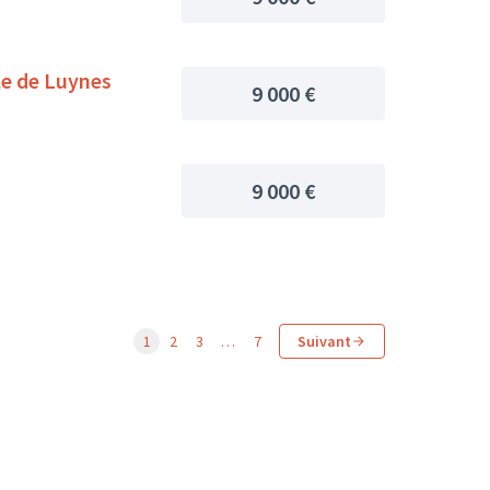
le de Luynes
9 000 €
9 000 €
1
2
3
…
7
Suivant