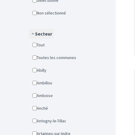
Sélectionné
Non sélectionné
Secteur
Tout
Toutes les communes
Abilly
Ambillou
Amboise
Anché
Antogny-le-Tillac
Artannes-sur-Indre