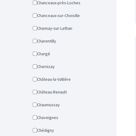
Chanceaux-près-Loches
Chanceaux-sur-Choisille
Channay-sur-Lathan
Charentilly
Chargé
Charnizay
Château-la-Vallière
Château-Renault
Chaumussay
Chaveignes
Chédigny