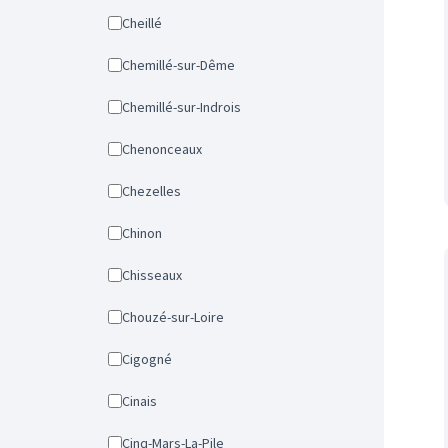
Cheillé
Chemillé-sur-Dême
Chemillé-sur-Indrois
Chenonceaux
Chezelles
Chinon
Chisseaux
Chouzé-sur-Loire
Cigogné
Cinais
Cinq-Mars-La-Pile