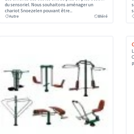
du sensoriel. Nous souhaitons aménager un
s
chariot Snoezelen pouvant être...
s
Autre
Bléré
L
C
p