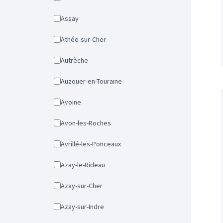
Assay
Athée-sur-Cher
Autrèche
Auzouer-en-Touraine
Avoine
Avon-les-Roches
Avrillé-les-Ponceaux
Azay-le-Rideau
Azay-sur-Cher
Azay-sur-Indre