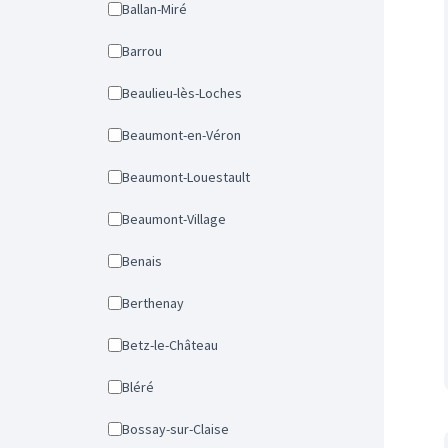
Ballan-Miré
Barrou
Beaulieu-lès-Loches
Beaumont-en-Véron
Beaumont-Louestault
Beaumont-Village
Benais
Berthenay
Betz-le-Château
Bléré
Bossay-sur-Claise