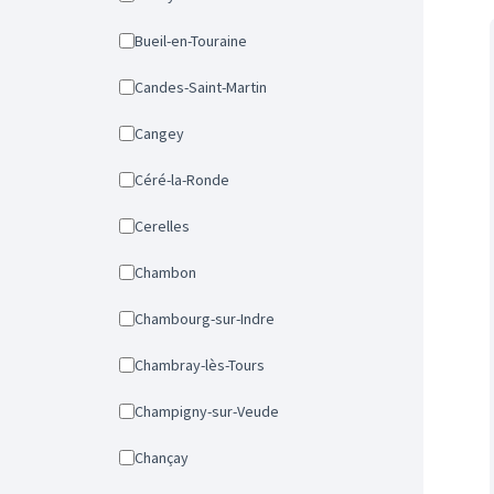
Bueil-en-Touraine
Candes-Saint-Martin
Cangey
Céré-la-Ronde
Cerelles
Chambon
Chambourg-sur-Indre
Chambray-lès-Tours
Champigny-sur-Veude
Chançay