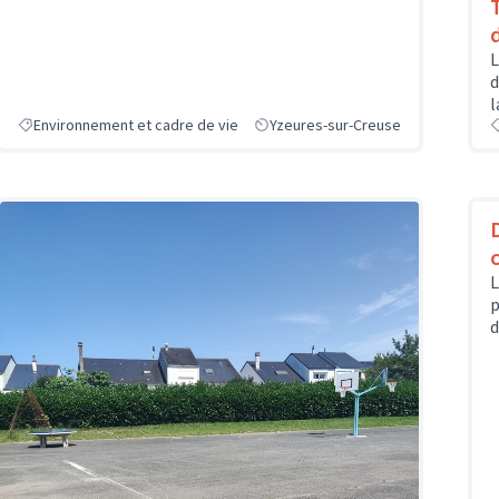
L
d
l
Environnement et cadre de vie
Yzeures-sur-Creuse
L
p
d