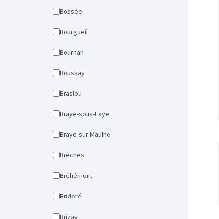
Bossée
Bourgueil
Bournan
Boussay
Braslou
Braye-sous-Faye
Braye-sur-Maulne
Brèches
Bréhémont
Bridoré
Brizay