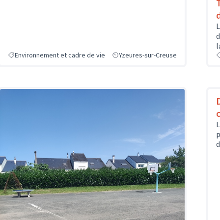
L
d
l
Environnement et cadre de vie
Yzeures-sur-Creuse
L
p
d