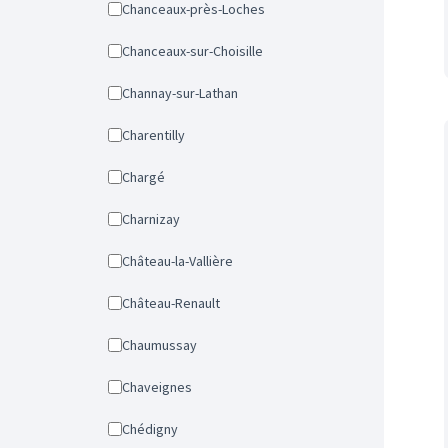
Chanceaux-près-Loches
Chanceaux-sur-Choisille
Channay-sur-Lathan
Charentilly
Chargé
Charnizay
Château-la-Vallière
Château-Renault
Chaumussay
Chaveignes
Chédigny