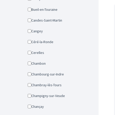
Bueil-en-Touraine
Candes-Saint-Martin
Cangey
Céré-la-Ronde
Cerelles
Chambon
Chambourg-sur-Indre
Chambray-lès-Tours
Champigny-sur-Veude
Chançay