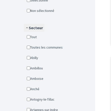
Sélectionné
Non sélectionné
Secteur
Tout
Toutes les communes
Abilly
Ambillou
Amboise
Anché
Antogny-le-Tillac
Artannes-sur-Indre