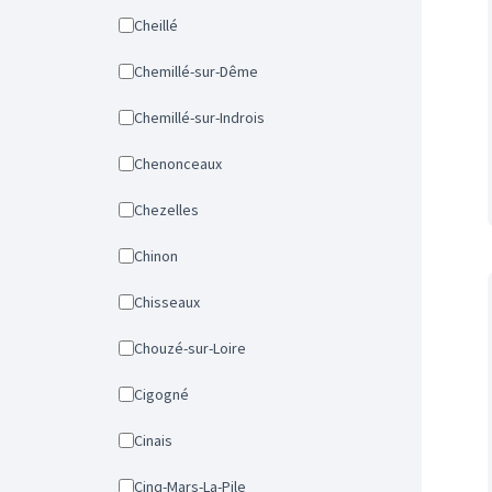
Cheillé
Chemillé-sur-Dême
Chemillé-sur-Indrois
Chenonceaux
Chezelles
Chinon
Chisseaux
Chouzé-sur-Loire
Cigogné
Cinais
Cinq-Mars-La-Pile