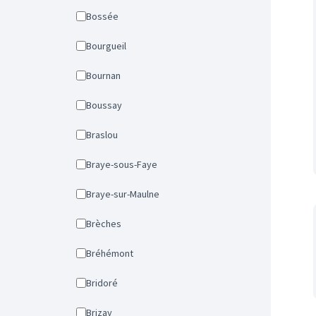
Bossée
Bourgueil
Bournan
Boussay
Braslou
Braye-sous-Faye
Braye-sur-Maulne
Brèches
Bréhémont
Bridoré
Brizay