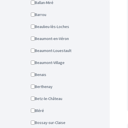
Ballan-Miré
Barrou
Beaulieu-lès-Loches
Beaumont-en-Véron
Beaumont-Louestault
Beaumont-Village
Benais
Berthenay
Betz-le-Château
Bléré
Bossay-sur-Claise