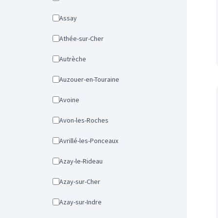
Assay
Athée-sur-Cher
Autrèche
Auzouer-en-Touraine
Avoine
Avon-les-Roches
Avrillé-les-Ponceaux
Azay-le-Rideau
Azay-sur-Cher
Azay-sur-Indre