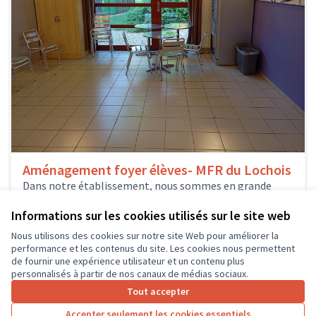
Aménagement foyer élèves- MFR du Lochois
Dans notre établissement, nous sommes en grande
majorité des élèves internes. Nous souhaiterions avoir
un lieu d'échanges et de repos...
Informations sur les cookies utilisés sur le site web
Environnement et cadre de vie
Loches
Nous utilisons des cookies sur notre site Web pour améliorer la
performance et les contenus du site. Les cookies nous permettent
de fournir une expérience utilisateur et un contenu plus
personnalisés à partir de nos canaux de médias sociaux.
Tout accepter
1
2
3
…
7
Accepter seulement les cookies essentiels