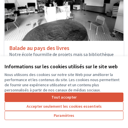
Balade au pays des livres
Notre école fourmille de projets mais sa bibliothèque
n'est plus à la hauteur des voyages et des rêves
proposés par...
Informations sur les cookies utilisés sur le site web
Culture et patrimoine
Loches
Nous utilisons des cookies sur notre site Web pour améliorer la
performance et les contenus du site. Les cookies nous permettent
de fournir une expérience utilisateur et un contenu plus
personnalisés à partir de nos canaux de médias sociaux.
Tout accepter
1
…
5
6
7
Accepter seulement les cookies essentiels
Résultats par page :
25
Paramètres