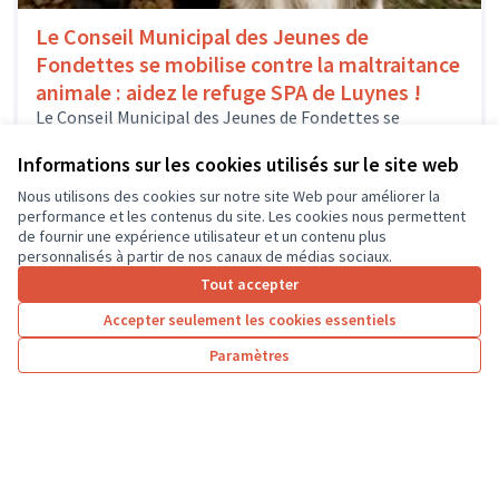
Le Conseil Municipal des Jeunes de
Fondettes se mobilise contre la maltraitance
animale : aidez le refuge SPA de Luynes !
Le Conseil Municipal des Jeunes de Fondettes se
mobilise en faveur de la cause animale, et propose
d’acheter du matériel...
Informations sur les cookies utilisés sur le site web
Solidarité et développement local
Fondettes
Nous utilisons des cookies sur notre site Web pour améliorer la
performance et les contenus du site. Les cookies nous permettent
de fournir une expérience utilisateur et un contenu plus
personnalisés à partir de nos canaux de médias sociaux.
Tout accepter
1
…
5
6
7
Accepter seulement les cookies essentiels
Résultats par page :
25
Paramètres