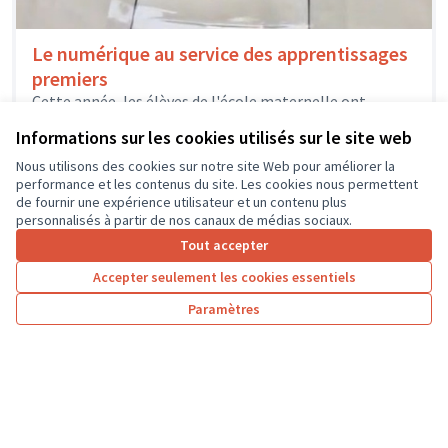
Le numérique au service des apprentissages
premiers
Cette année, les élèves de l'école maternelle ont
découvert la programmation robotique, de la petite à la
Informations sur les cookies utilisés sur le site web
grande section. Ce...
Usages numériques
Monnaie
Nous utilisons des cookies sur notre site Web pour améliorer la
performance et les contenus du site. Les cookies nous permettent
de fournir une expérience utilisateur et un contenu plus
personnalisés à partir de nos canaux de médias sociaux.
Tout accepter
1
2
3
4
5
6
7
Accepter seulement les cookies essentiels
Résultats par page :
25
Paramètres