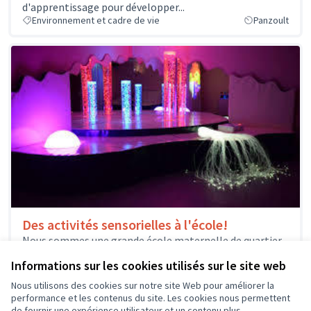
d'apprentissage pour développer...
Environnement et cadre de vie
Panzoult
Des activités sensorielles à l'école!
Nous sommes une grande école maternelle de quartier
prioritaire, classée REP+. Nous scolarisons plus de 174
Informations sur les cookies utilisés sur le site web
élèves et accueillons environ...
Autre
Saint-Pierre-des-Corps
Nous utilisons des cookies sur notre site Web pour améliorer la
performance et les contenus du site. Les cookies nous permettent
de fournir une expérience utilisateur et un contenu plus