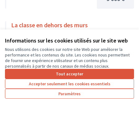
La classe en dehors des murs
Environnement et cadre de vie
Montrésor
Informations sur les cookies utilisés sur le site web
9 000 €
Nous utilisons des cookies sur notre site Web pour améliorer la
performance et les contenus du site. Les cookies nous permettent
de fournir une expérience utilisateur et un contenu plus
personnalisés à partir de nos canaux de médias sociaux.
Tout accepter
1
…
5
6
7
Accepter seulement les cookies essentiels
Résultats par page :
25
Paramètres