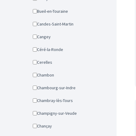
Bueil-en-Touraine
Candes-Saint-Martin
Cangey
Céré-la-Ronde
Cerelles
Chambon
Chambourg-sur-Indre
Chambray-lès-Tours
Champigny-sur-Veude
Chançay