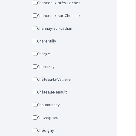
Chanceaux-près-Loches
Chanceaux-sur-Choisille
Channay-sur-Lathan
Charentilly
Chargé
Charnizay
Château-la-Vallière
Château-Renault
Chaumussay
Chaveignes
Chédigny