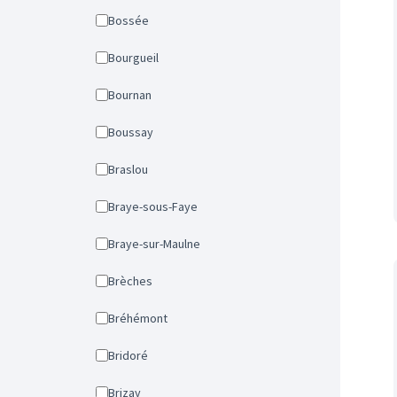
Bossée
Bourgueil
Bournan
Boussay
Braslou
Braye-sous-Faye
Braye-sur-Maulne
Brèches
Bréhémont
Bridoré
Brizay