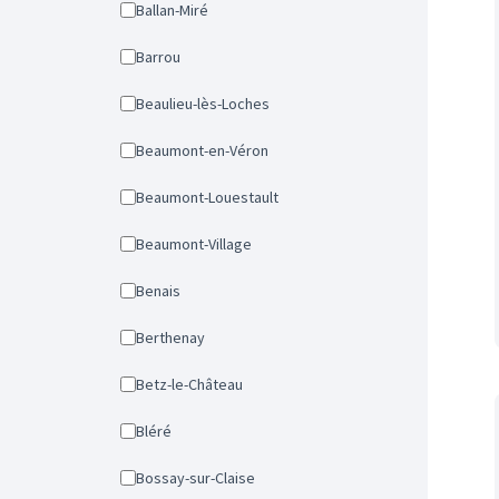
Ballan-Miré
Barrou
Beaulieu-lès-Loches
Beaumont-en-Véron
Beaumont-Louestault
Beaumont-Village
Benais
Berthenay
Betz-le-Château
Bléré
Bossay-sur-Claise