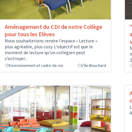
Aménagement du CDI de notre Collège
pour tous les Elèves
Nous souhaiterions rendre l’espace « Lecture »
plus agréable, plus cosy. L’objectif est que le
N
moment de lecture qu’un collégien peut
m
s’octroyer...
2
Environnement et cadre de vie
L'île-Bouchard
L
A