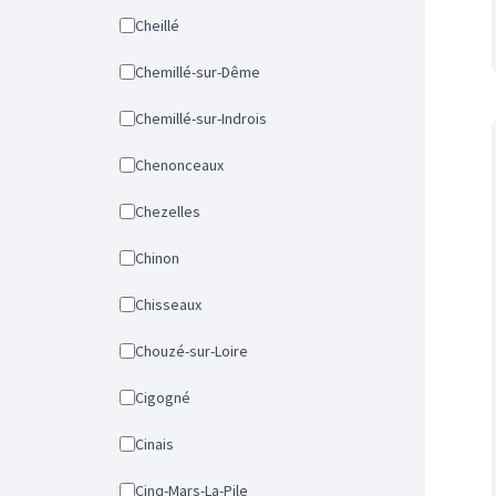
Cheillé
Chemillé-sur-Dême
Chemillé-sur-Indrois
Chenonceaux
Chezelles
Chinon
Chisseaux
Chouzé-sur-Loire
Cigogné
Cinais
Cinq-Mars-La-Pile