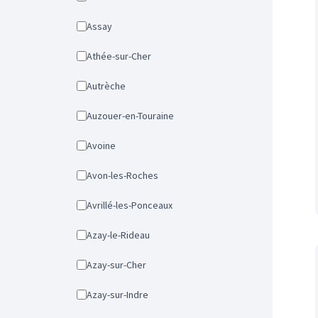
Assay
Athée-sur-Cher
Autrèche
Auzouer-en-Touraine
Avoine
Avon-les-Roches
Avrillé-les-Ponceaux
Azay-le-Rideau
Azay-sur-Cher
Azay-sur-Indre