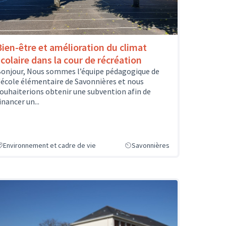
Bien-être et amélioration du climat
scolaire dans la cour de récréation
onjour, Nous sommes l’équipe pédagogique de
'école élémentaire de Savonnières et nous
ouhaiterions obtenir une subvention afin de
inancer un...
Environnement et cadre de vie
Savonnières