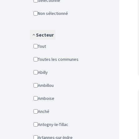
Sélectionné
Non sélectionné
Secteur
Tout
Toutes les communes
Abilly
Ambillou
Amboise
Anché
Antogny-le-Tillac
Artannes-sur-Indre