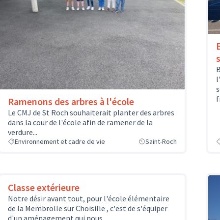
B
l
s
f
Ramenons des arbres à l'école
Le CMJ de St Roch souhaiterait planter des arbres
dans la cour de l'école afin de ramener de la
verdure...
Environnement et cadre de vie
Saint-Roch
Classe extérieure
Notre désir avant tout, pour l'école élémentaire
de la Membrolle sur Choisille , c'est de s'équiper
d'un aménagement qui nous...