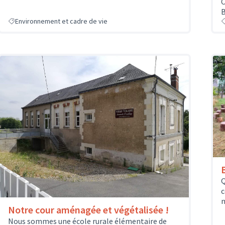
C
B
Environnement et cadre de vie
Q
c
n
Notre cour aménagée et végétalisée !
Nous sommes une école rurale élémentaire de