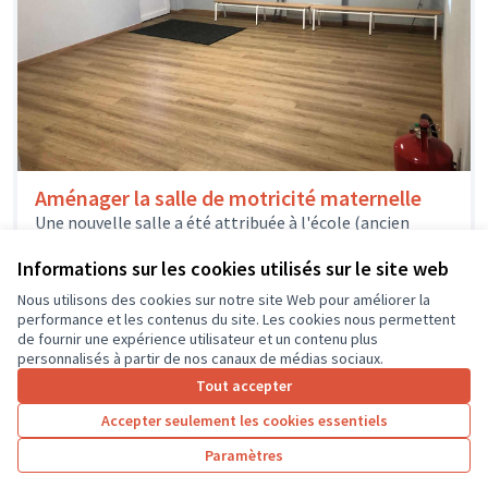
Aménager la salle de motricité maternelle
Une nouvelle salle a été attribuée à l'école (ancien
logement de fonction des enseignants). Cette salle
nous la destinons à...
Informations sur les cookies utilisés sur le site web
Sport
Monthodon
Nous utilisons des cookies sur notre site Web pour améliorer la
performance et les contenus du site. Les cookies nous permettent
de fournir une expérience utilisateur et un contenu plus
personnalisés à partir de nos canaux de médias sociaux.
Tout accepter
1
2
3
…
7
Accepter seulement les cookies essentiels
Résultats par page :
25
Paramètres