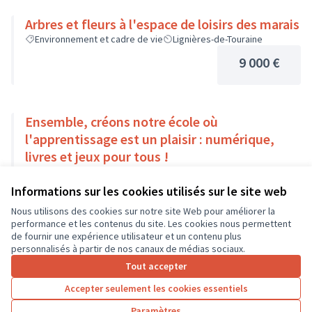
Arbres et fleurs à l'espace de loisirs des marais
Environnement et cadre de vie
Lignières-de-Touraine
9 000 €
Ensemble, créons notre école où
l'apprentissage est un plaisir : numérique,
livres et jeux pour tous !
Autre
Amboise
Informations sur les cookies utilisés sur le site web
9 000 €
Nous utilisons des cookies sur notre site Web pour améliorer la
performance et les contenus du site. Les cookies nous permettent
de fournir une expérience utilisateur et un contenu plus
personnalisés à partir de nos canaux de médias sociaux.
Tout accepter
1
…
4
5
6
7
Accepter seulement les cookies essentiels
Résultats par page :
25
Paramètres