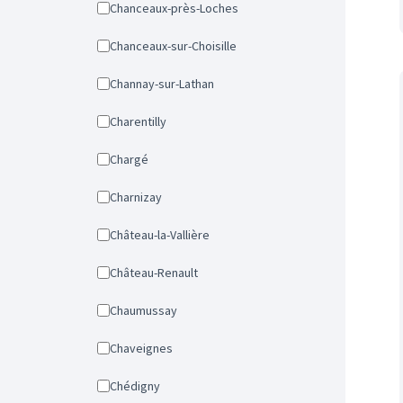
Chanceaux-près-Loches
Chanceaux-sur-Choisille
Channay-sur-Lathan
Charentilly
Chargé
Charnizay
Château-la-Vallière
Château-Renault
Chaumussay
Chaveignes
Chédigny