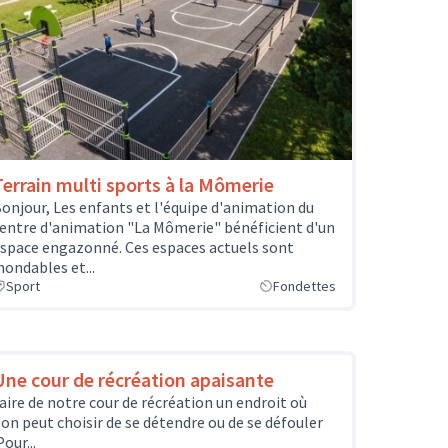
Terrain multi sports à la Mômerie
onjour, Les enfants et l'équipe d'animation du
entre d'animation "La Mômerie" bénéficient d'un
space engazonné. Ces espaces actuels sont
nondables et...
Sport
Fondettes
Une cour de récréation apaisante
aire de notre cour de récréation un endroit où
'on peut choisir de se détendre ou de se défouler
Pour...