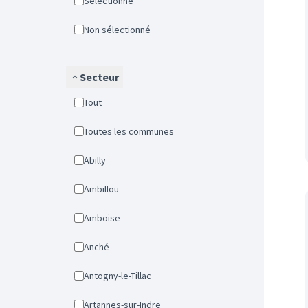
Sélectionné
Non sélectionné
Secteur
Tout
Toutes les communes
Abilly
Ambillou
Amboise
Anché
Antogny-le-Tillac
Artannes-sur-Indre