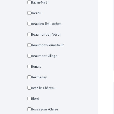
Ballan-Miré
Barrou
Beaulieu-lès-Loches
Beaumont-en-Véron
Beaumont-Louestault
Beaumont-Village
Benais
Berthenay
Betz-le-Château
Bléré
Bossay-sur-Claise