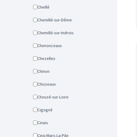
Cheillé
Chemillé-sur-Dême
Chemillé-sur-Indrois
Chenonceaux
Chezelles
Chinon
Chisseaux
Chouzé-sur-Loire
Cigogné
Cinais
Cinq-Mars-La-Pile