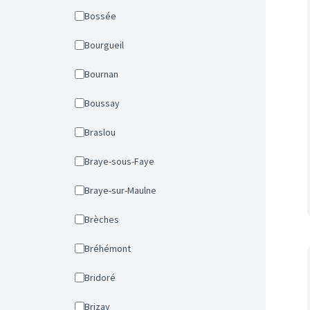
Bossée
Bourgueil
Bournan
Boussay
Braslou
Braye-sous-Faye
Braye-sur-Maulne
Brèches
Bréhémont
Bridoré
Brizay