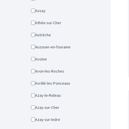
Assay
Athée-sur-Cher
Autrèche
Auzouer-en-Touraine
Avoine
Avon-les-Roches
Avrillé-les-Ponceaux
Azay-le-Rideau
Azay-sur-Cher
Azay-sur-Indre