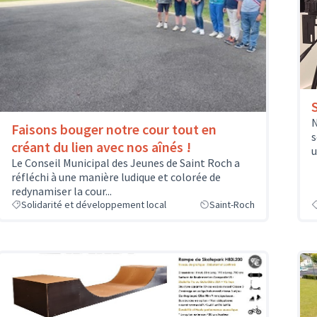
N
Faisons bouger notre cour tout en
s
créant du lien avec nos aînés !
u
Le Conseil Municipal des Jeunes de Saint Roch a
réfléchi à une manière ludique et colorée de
redynamiser la cour...
Solidarité et développement local
Saint-Roch