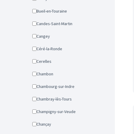
Bueil-en-Touraine
Candes-Saint-Martin
Cangey
Céré-la-Ronde
Cerelles
Chambon
Chambourg-sur-Indre
Chambray-lès-Tours
Champigny-sur-Veude
Chançay