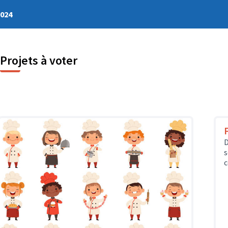
2024
Projets à voter
D
s
c