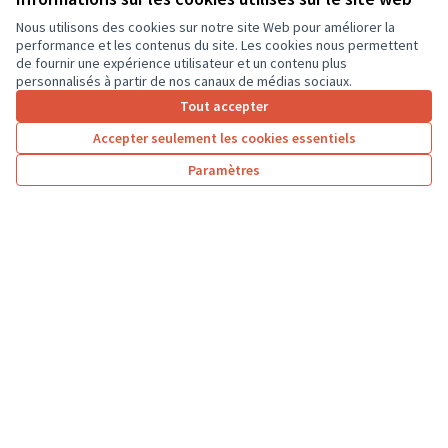
grande section. Ce...
Usages numériques
Monnaie
Nous utilisons des cookies sur notre site Web pour améliorer la
performance et les contenus du site. Les cookies nous permettent
de fournir une expérience utilisateur et un contenu plus
personnalisés à partir de nos canaux de médias sociaux.
Tout accepter
1
2
3
4
5
6
7
Accepter seulement les cookies essentiels
Résultats par page :
25
Paramètres