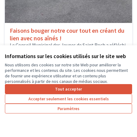
Faisons bouger notre cour tout en créant du
lien avec nos aînés !
Le Conseil Municipal des Jeunes de Saint Roch a réfléchi
à une manière ludique et colorée de redynamiser la
Informations sur les cookies utilisés sur le site web
cour...
Solidarité et développement local
Saint-Roch
Nous utilisons des cookies sur notre site Web pour améliorer la
performance et les contenus du site. Les cookies nous permettent
de fournir une expérience utilisateur et un contenu plus
personnalisés à partir de nos canaux de médias sociaux.
Tout accepter
1
2
3
4
5
6
7
Accepter seulement les cookies essentiels
Résultats par page :
25
Paramètres