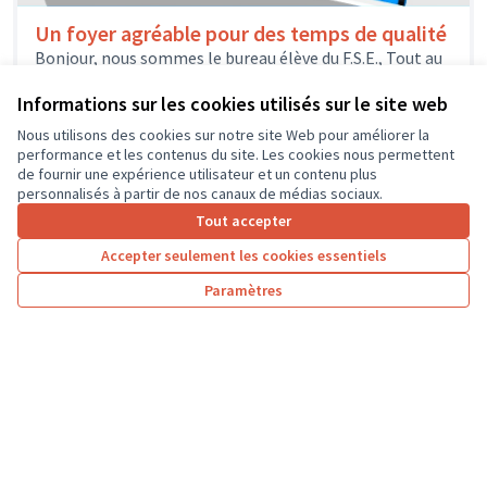
Un foyer agréable pour des temps de qualité
Bonjour, nous sommes le bureau élève du F.S.E., Tout au
long de l’année nous avons réfléchit à la manière dont
nous...
Informations sur les cookies utilisés sur le site web
Environnement et cadre de vie
Saint-Avertin
Nous utilisons des cookies sur notre site Web pour améliorer la
performance et les contenus du site. Les cookies nous permettent
de fournir une expérience utilisateur et un contenu plus
personnalisés à partir de nos canaux de médias sociaux.
Tout accepter
1
2
3
4
…
7
Accepter seulement les cookies essentiels
Résultats par page :
50
Paramètres