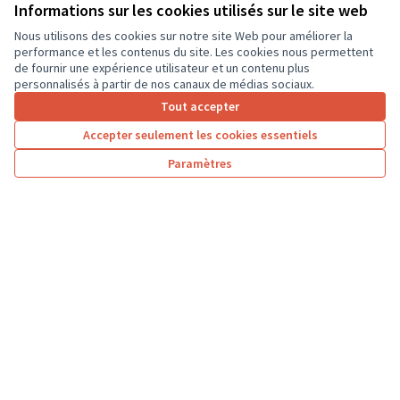
ordinateurs portables, afin que les élèves...
Informations sur les cookies utilisés sur le site web
Usages numériques
Dierre
Nous utilisons des cookies sur notre site Web pour améliorer la
performance et les contenus du site. Les cookies nous permettent
de fournir une expérience utilisateur et un contenu plus
personnalisés à partir de nos canaux de médias sociaux.
Tout accepter
1
2
3
…
7
Accepter seulement les cookies essentiels
Résultats par page :
25
Paramètres