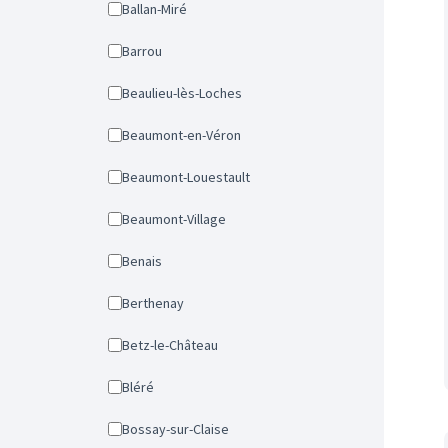
Ballan-Miré
Barrou
Beaulieu-lès-Loches
Beaumont-en-Véron
Beaumont-Louestault
Beaumont-Village
Benais
Berthenay
Betz-le-Château
Bléré
Bossay-sur-Claise