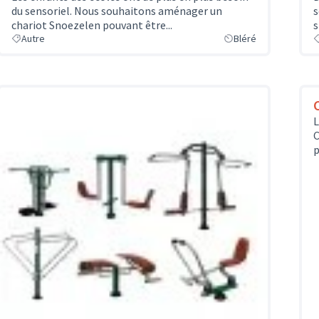
du sensoriel. Nous souhaitons aménager un
s
chariot Snoezelen pouvant être...
s
Autre
Bléré
L
C
p