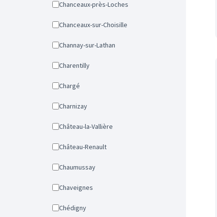
Chanceaux-près-Loches
Chanceaux-sur-Choisille
Channay-sur-Lathan
Charentilly
Chargé
Charnizay
Château-la-Vallière
Château-Renault
Chaumussay
Chaveignes
Chédigny