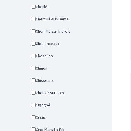
Cheillé
Chemillé-sur-Dême
Chemillé-sur-Indrois
Chenonceaux
Chezelles
Chinon
Chisseaux
Chouzé-sur-Loire
Cigogné
Cinais
Cinq-Mars-La-Pile