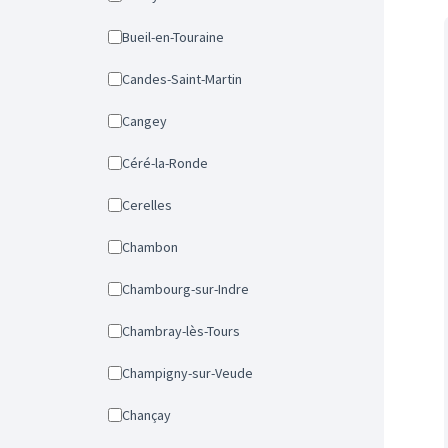
Bueil-en-Touraine
Candes-Saint-Martin
Cangey
Céré-la-Ronde
Cerelles
Chambon
Chambourg-sur-Indre
Chambray-lès-Tours
Champigny-sur-Veude
Chançay