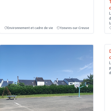
L
d
l
Environnement et cadre de vie
Yzeures-sur-Creuse
L
p
d