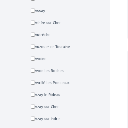
Assay
Athée-sur-Cher
Autrèche
Auzouer-en-Touraine
Avoine
Avon-les-Roches
Avrillé-les-Ponceaux
Azay-le-Rideau
Azay-sur-Cher
Azay-sur-Indre