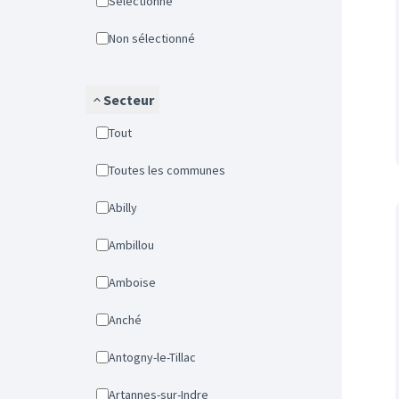
Sélectionné
Non sélectionné
Secteur
Tout
Toutes les communes
Abilly
Ambillou
Amboise
Anché
Antogny-le-Tillac
Artannes-sur-Indre