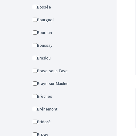
Bossée
Bourgueil
Bournan
Boussay
Braslou
Braye-sous-Faye
Braye-sur-Maulne
Brèches
Bréhémont
Bridoré
Brizay