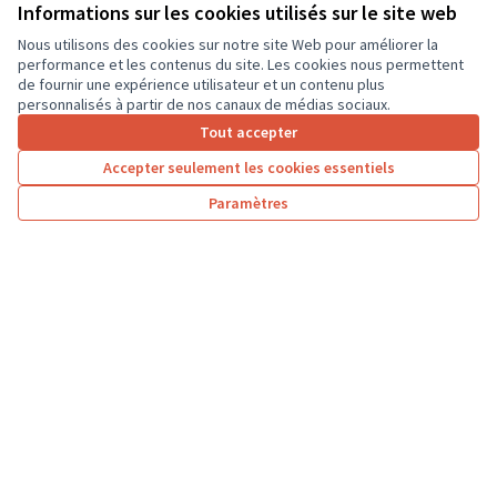
ordinateurs portables, afin que les élèves...
Informations sur les cookies utilisés sur le site web
Usages numériques
Dierre
Nous utilisons des cookies sur notre site Web pour améliorer la
performance et les contenus du site. Les cookies nous permettent
de fournir une expérience utilisateur et un contenu plus
personnalisés à partir de nos canaux de médias sociaux.
Tout accepter
1
2
3
…
7
Accepter seulement les cookies essentiels
Résultats par page :
25
Paramètres