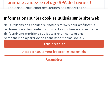
animale : aidez le refuge SPA de Luynes !
Le Conseil Municipal des Jeunes de Fondettes se
mobilise en faveur de la cause animale, et propose
d’acheter du matériel...
Informations sur les cookies utilisés sur le site web
Solidarité et développement local
Fondettes
Nous utilisons des cookies sur notre site Web pour améliorer la
performance et les contenus du site. Les cookies nous permettent
de fournir une expérience utilisateur et un contenu plus
personnalisés à partir de nos canaux de médias sociaux.
Tout accepter
1
2
3
…
7
Accepter seulement les cookies essentiels
Résultats par page :
50
Paramètres