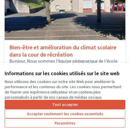
Bien-être et amélioration du climat scolaire
dans la cour de récréation
Bonjour, Nous sommes l’équipe pédagogique de l'école
élémentaire de Savonnières et nous souhaiterions
obtenir une subvention afin de financer un...
Informations sur les cookies utilisés sur le site web
Environnement et cadre de vie
Savonnières
Nous utilisons des cookies sur notre site Web pour améliorer la
performance et les contenus du site. Les cookies nous permettent
de fournir une expérience utilisateur et un contenu plus
personnalisés à partir de nos canaux de médias sociaux.
Tout accepter
1
2
3
…
7
Accepter seulement les cookies essentiels
Résultats par page :
100
Paramètres