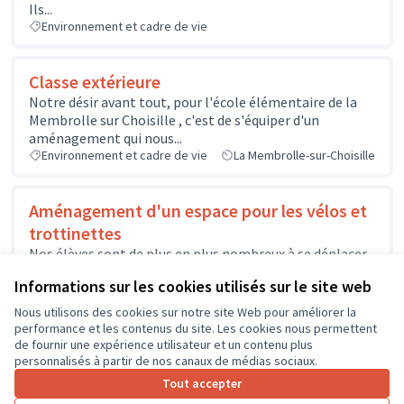
Ils...
Environnement et cadre de vie
Classe extérieure
Notre désir avant tout, pour l'école élémentaire de la
Membrolle sur Choisille , c'est de s'équiper d'un
aménagement qui nous...
Environnement et cadre de vie
La Membrolle-sur-Choisille
Aménagement d'un espace pour les vélos et
trottinettes
Nos élèves sont de plus en plus nombreux à se déplacer
en vélo ou en trottinette.L'espace actuel n'est plus
Informations sur les cookies utilisés sur le site web
adapté...
Environnement et cadre de vie
Nous utilisons des cookies sur notre site Web pour améliorer la
performance et les contenus du site. Les cookies nous permettent
de fournir une expérience utilisateur et un contenu plus
personnalisés à partir de nos canaux de médias sociaux.
Tout accepter
1
2
3
4
5
6
7