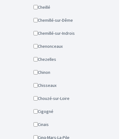
Cheillé
Chemillé-sur-Dême
Chemillé-sur-Indrois
Chenonceaux
Chezelles
Chinon
Chisseaux
Chouzé-sur-Loire
Cigogné
Cinais
Cinq-Mars-La-Pile