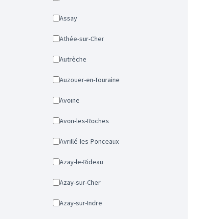
Assay
Athée-sur-Cher
Autrèche
Auzouer-en-Touraine
Avoine
Avon-les-Roches
Avrillé-les-Ponceaux
Azay-le-Rideau
Azay-sur-Cher
Azay-sur-Indre