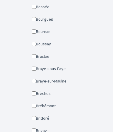
Bossée
Bourgueil
Bournan
Boussay
Braslou
Braye-sous-Faye
Braye-sur-Maulne
Brèches
Bréhémont
Bridoré
Brizay