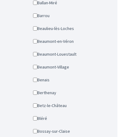
Ballan-Miré
Barrou
Beaulieu-lès-Loches
Beaumont-en-Véron
Beaumont-Louestault
Beaumont-Village
Benais
Berthenay
Betz-le-Château
Bléré
Bossay-sur-Claise