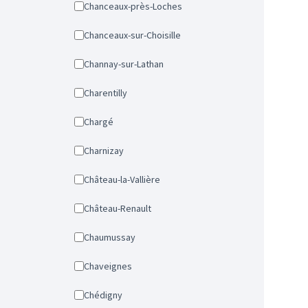
Chanceaux-près-Loches
Chanceaux-sur-Choisille
Channay-sur-Lathan
Charentilly
Chargé
Charnizay
Château-la-Vallière
Château-Renault
Chaumussay
Chaveignes
Chédigny