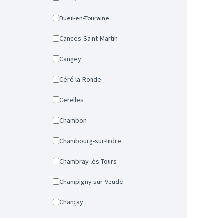
Bueil-en-Touraine
Candes-Saint-Martin
Cangey
Céré-la-Ronde
Cerelles
Chambon
Chambourg-sur-Indre
Chambray-lès-Tours
Champigny-sur-Veude
Chançay