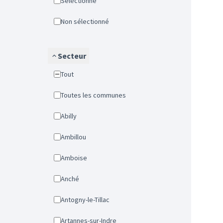
Sélectionné
Non sélectionné
Secteur
Tout
Toutes les communes
Abilly
Ambillou
Amboise
Anché
Antogny-le-Tillac
Artannes-sur-Indre