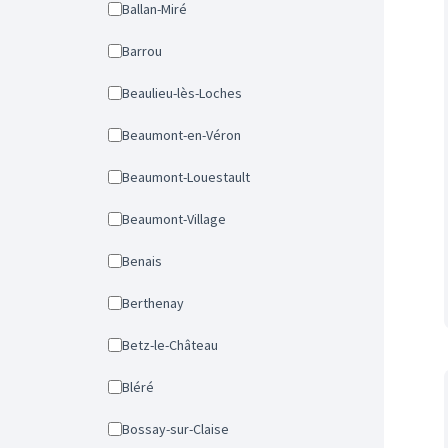
Ballan-Miré
Barrou
Beaulieu-lès-Loches
Beaumont-en-Véron
Beaumont-Louestault
Beaumont-Village
Benais
Berthenay
Betz-le-Château
Bléré
Bossay-sur-Claise