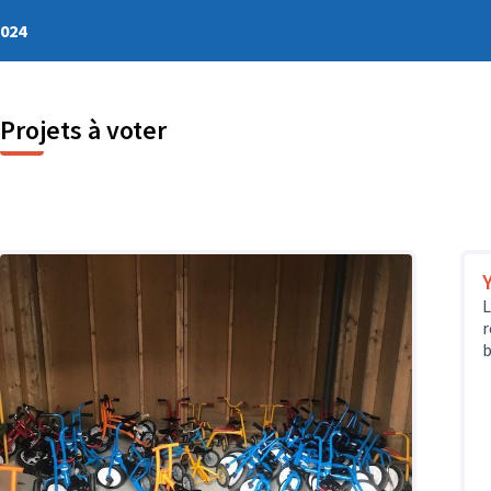
2024
Projets à voter
L
r
b