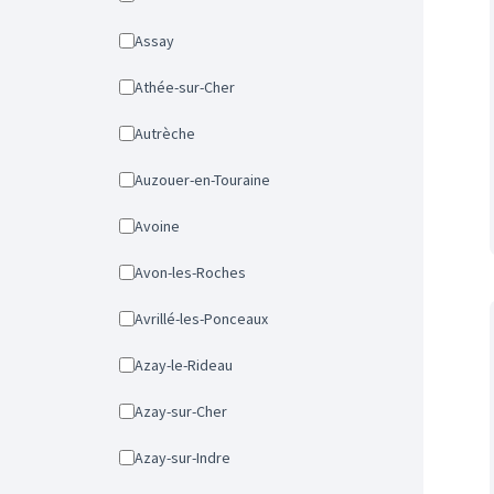
Assay
Athée-sur-Cher
Autrèche
Auzouer-en-Touraine
Avoine
Avon-les-Roches
Avrillé-les-Ponceaux
Azay-le-Rideau
Azay-sur-Cher
Azay-sur-Indre