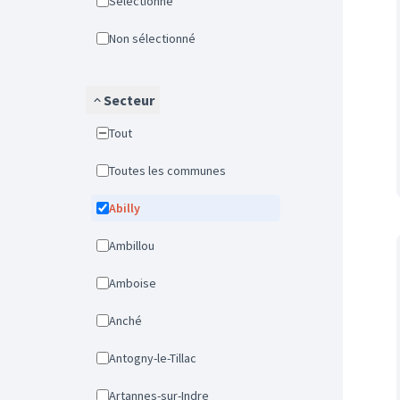
Sélectionné
Non sélectionné
Secteur
Tout
Toutes les communes
Abilly
Ambillou
Amboise
Anché
Antogny-le-Tillac
Artannes-sur-Indre