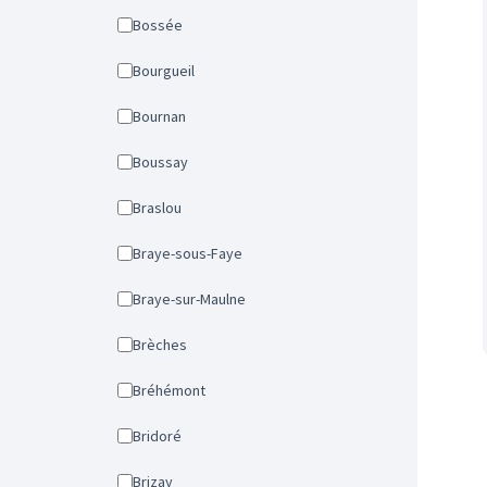
Bossée
Bourgueil
Bournan
Boussay
Braslou
Braye-sous-Faye
Braye-sur-Maulne
Brèches
Bréhémont
Bridoré
Brizay