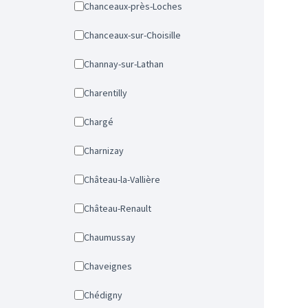
Chanceaux-près-Loches
Chanceaux-sur-Choisille
Channay-sur-Lathan
Charentilly
Chargé
Charnizay
Château-la-Vallière
Château-Renault
Chaumussay
Chaveignes
Chédigny