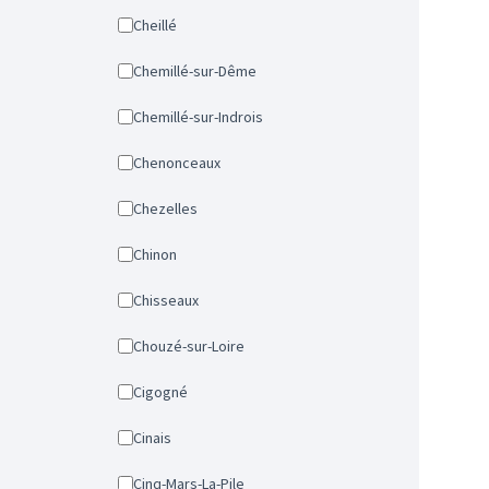
Cheillé
Chemillé-sur-Dême
Chemillé-sur-Indrois
Chenonceaux
Chezelles
Chinon
Chisseaux
Chouzé-sur-Loire
Cigogné
Cinais
Cinq-Mars-La-Pile