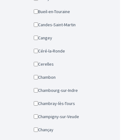
Bueil-en-Touraine
Candes-Saint-Martin
Cangey
Céré-la-Ronde
Cerelles
Chambon
Chambourg-sur-Indre
Chambray-lès-Tours
Champigny-sur-Veude
Chançay