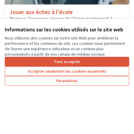
Jouer aux échec à l'école
Bonjour, Toutes les classes de l'école participent à
l'activité jeux d'échecs avec l'intervention d'un
Informations sur les cookies utilisés sur le site web
animateur du club des échecs de...
Sport
Joué-lès-Tours
Nous utilisons des cookies sur notre site Web pour améliorer la
performance et les contenus du site. Les cookies nous permettent
de fournir une expérience utilisateur et un contenu plus
personnalisés à partir de nos canaux de médias sociaux.
Tout accepter
1
2
3
4
5
6
7
Accepter seulement les cookies essentiels
Résultats par page :
100
Paramètres