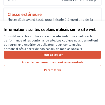
Classe extérieure
Notre désir avant tout, pour l'école élémentaire de la
Membrolle sur Choisille , c'est de s'équiper d'un
aménagement qui nous...
Informations sur les cookies utilisés sur le site web
Environnement et cadre de vie
La Membrolle-sur-Choisille
Nous utilisons des cookies sur notre site Web pour améliorer la
performance et les contenus du site. Les cookies nous permettent
de fournir une expérience utilisateur et un contenu plus
personnalisés à partir de nos canaux de médias sociaux.
Tout accepter
1
2
3
4
…
7
Accepter seulement les cookies essentiels
Résultats par page :
100
Paramètres