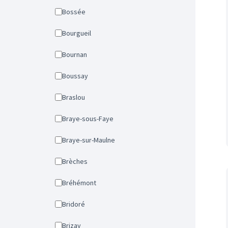
Bossée
Bourgueil
Bournan
Boussay
Braslou
Braye-sous-Faye
Braye-sur-Maulne
Brèches
Bréhémont
Bridoré
Brizay