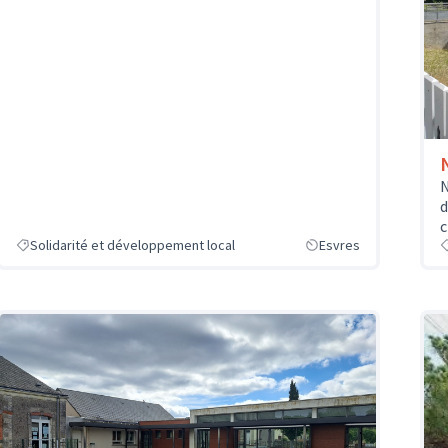
N
d
c
Solidarité et développement local
Esvres