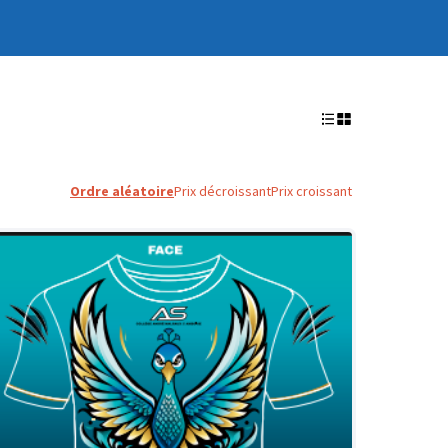
Ordre aléatoire
Prix décroissant
Prix croissant