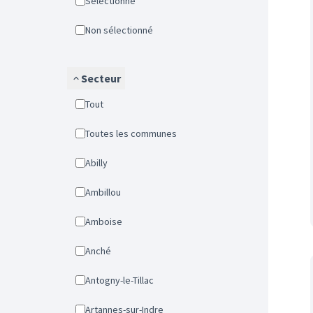
Sélectionné
Non sélectionné
Secteur
Tout
Toutes les communes
Abilly
Ambillou
Amboise
Anché
Antogny-le-Tillac
Artannes-sur-Indre