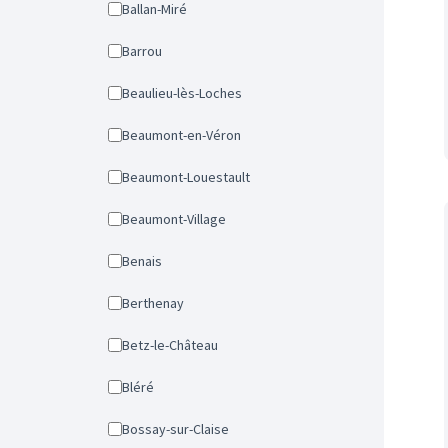
Ballan-Miré
Barrou
Beaulieu-lès-Loches
Beaumont-en-Véron
Beaumont-Louestault
Beaumont-Village
Benais
Berthenay
Betz-le-Château
Bléré
Bossay-sur-Claise