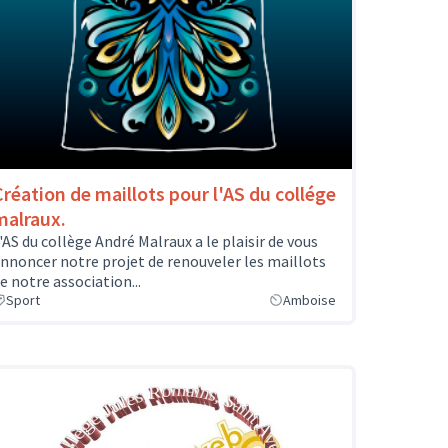
Création de maillots pour l'AS du collége
malraux.
'AS du collège André Malraux a le plaisir de vous
nnoncer notre projet de renouveler les maillots
e notre association...
Sport
Amboise