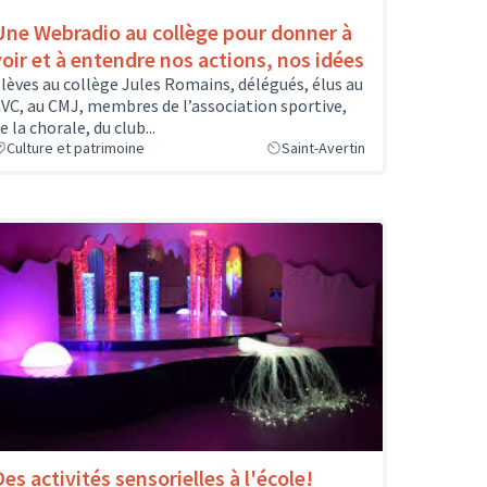
Une Webradio au collège pour donner à
voir et à entendre nos actions, nos idées
lèves au collège Jules Romains, délégués, élus au
VC, au CMJ, membres de l’association sportive,
e la chorale, du club...
Culture et patrimoine
Saint-Avertin
es activités sensorielles à l'école!