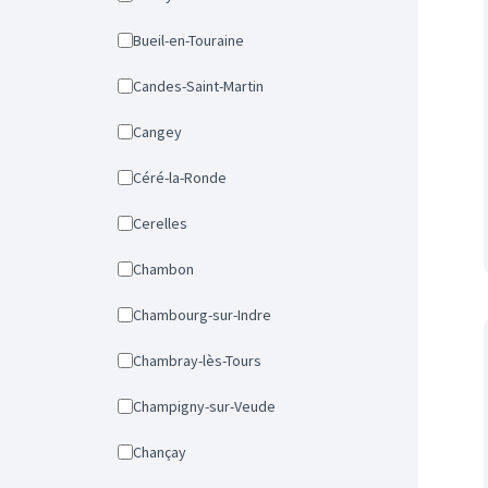
Bueil-en-Touraine
Candes-Saint-Martin
Cangey
Céré-la-Ronde
Cerelles
Chambon
Chambourg-sur-Indre
Chambray-lès-Tours
Champigny-sur-Veude
Chançay