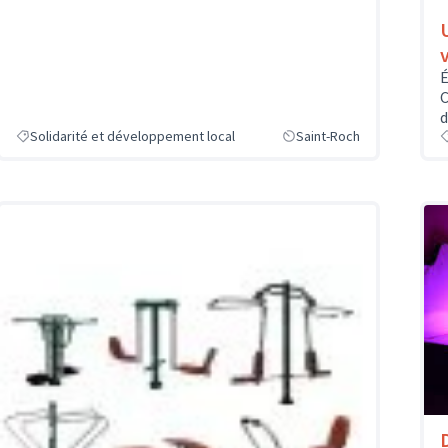
É
C
d
Solidarité et développement local
Saint-Roch
D