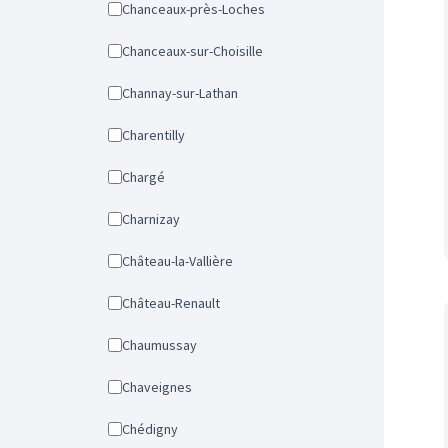
Chanceaux-près-Loches
Chanceaux-sur-Choisille
Channay-sur-Lathan
Charentilly
Chargé
Charnizay
Château-la-Vallière
Château-Renault
Chaumussay
Chaveignes
Chédigny