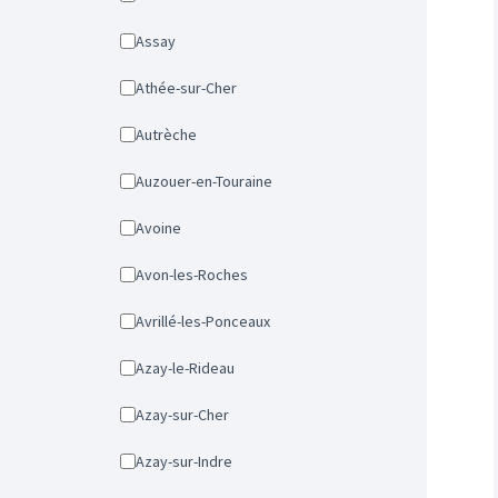
Assay
Athée-sur-Cher
Autrèche
Auzouer-en-Touraine
Avoine
Avon-les-Roches
Avrillé-les-Ponceaux
Azay-le-Rideau
Azay-sur-Cher
Azay-sur-Indre