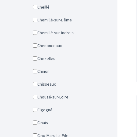
Cheillé
Chemillé-sur-Dême
Chemillé-sur-Indrois
Chenonceaux
Chezelles
Chinon
Chisseaux
Chouzé-sur-Loire
Cigogné
Cinais
Cinq-Mars-La-Pile