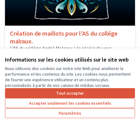
Création de maillots pour l'AS du collége
malraux.
L'AS du collège André Malraux a le plaisir de vous
annoncer notre projet de renouveler les maillots de
Informations sur les cookies utilisés sur le site web
notre association...
Sport
Amboise
Nous utilisons des cookies sur notre site Web pour améliorer la
performance et les contenus du site. Les cookies nous permettent
de fournir une expérience utilisateur et un contenu plus
personnalisés à partir de nos canaux de médias sociaux.
Tout accepter
1
2
3
4
5
6
7
Accepter seulement les cookies essentiels
Résultats par page :
25
Paramètres