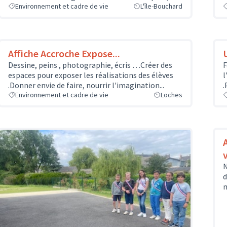
Environnement et cadre de vie
L'île-Bouchard
Affiche Accroche Expose...
Dessine, peins , photographie, écris …Créer des
F
espaces pour exposer les réalisations des élèves
l
.Donner envie de faire, nourrir l'imagination...
.
Environnement et cadre de vie
Loches
N
d
n