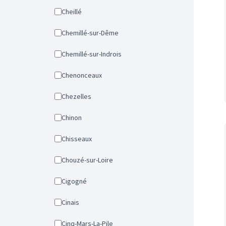
Cheillé
Chemillé-sur-Dême
Chemillé-sur-Indrois
Chenonceaux
Chezelles
Chinon
Chisseaux
Chouzé-sur-Loire
Cigogné
Cinais
Cinq-Mars-La-Pile