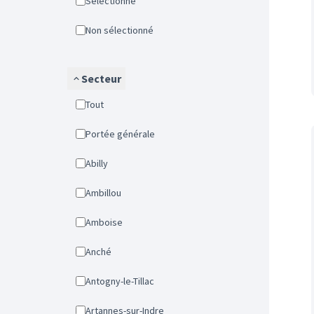
Sélectionné
Non sélectionné
Secteur
Tout
Portée générale
Abilly
Ambillou
Amboise
Anché
Antogny-le-Tillac
Artannes-sur-Indre