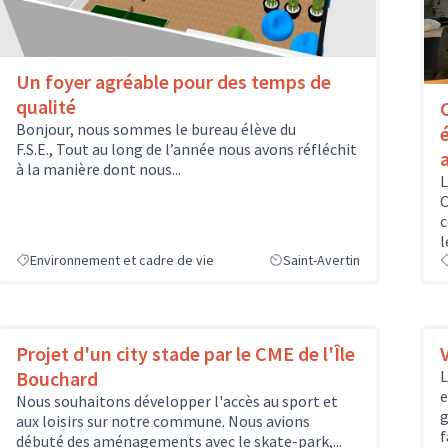
Un foyer agréable pour des temps de
qualité
Bonjour, nous sommes le bureau élève du
F.S.E., Tout au long de l’année nous avons réfléchit
à la manière dont nous...
L
C
c
l
Environnement et cadre de vie
Saint-Avertin
Projet d'un city stade par le CME de l'Île
Bouchard
L
e
Nous souhaitons développer l'accès au sport et
g
aux loisirs sur notre commune. Nous avions
f
débuté des aménagements avec le skate-park,...