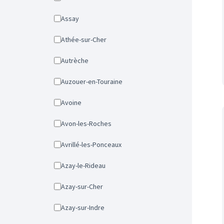
Assay
Athée-sur-Cher
Autrèche
Auzouer-en-Touraine
Avoine
Avon-les-Roches
Avrillé-les-Ponceaux
Azay-le-Rideau
Azay-sur-Cher
Azay-sur-Indre