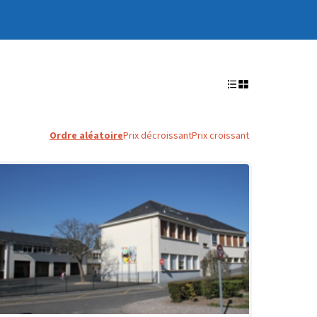
Ordre aléatoire
Prix décroissant
Prix croissant