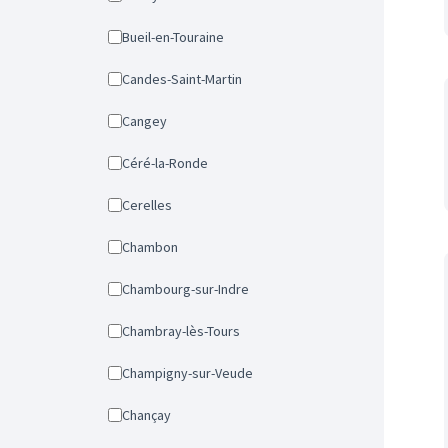
Bueil-en-Touraine
Candes-Saint-Martin
Cangey
Céré-la-Ronde
Cerelles
Chambon
Chambourg-sur-Indre
Chambray-lès-Tours
Champigny-sur-Veude
Chançay