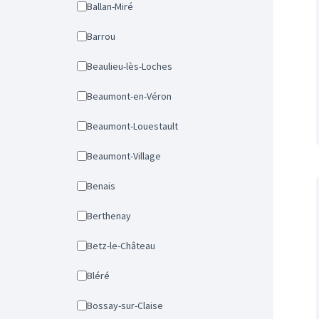
Ballan-Miré
Barrou
Beaulieu-lès-Loches
Beaumont-en-Véron
Beaumont-Louestault
Beaumont-Village
Benais
Berthenay
Betz-le-Château
Bléré
Bossay-sur-Claise