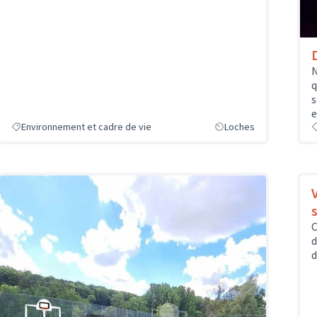
D
N
q
s
e
Environnement et cadre de vie
Loches
s
C
d
d