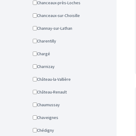
Chanceaux-près-Loches
Chanceaux-sur-Choisille
Channay-sur-Lathan
Charentilly
Chargé
Charnizay
Château-la-Vallière
Château-Renault
Chaumussay
Chaveignes
Chédigny