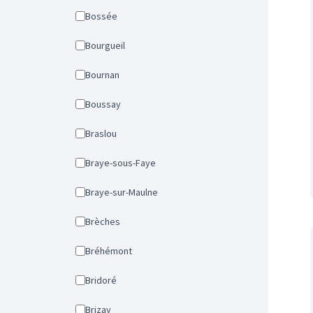
Bossée
Bourgueil
Bournan
Boussay
Braslou
Braye-sous-Faye
Braye-sur-Maulne
Brèches
Bréhémont
Bridoré
Brizay