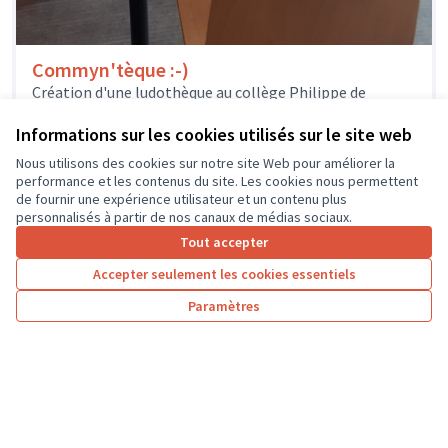
Commyn'tèque :-)
Création d'une ludothèque au collège Philippe de
Commynes: le collège a besoin de matériel et de
mobilier. Les élèves du...
Informations sur les cookies utilisés sur le site web
Environnement et cadre de vie
Nous utilisons des cookies sur notre site Web pour améliorer la
performance et les contenus du site. Les cookies nous permettent
de fournir une expérience utilisateur et un contenu plus
personnalisés à partir de nos canaux de médias sociaux.
Tout accepter
1
2
3
…
7
Accepter seulement les cookies essentiels
Résultats par page :
25
Paramètres