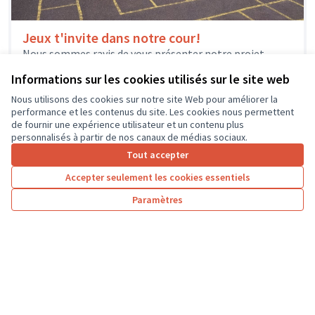
Jeux t'invite dans notre cour!
Nous sommes ravis de vous présenter notre projet
visant à transformer la cour de récréation en un espace
Informations sur les cookies utilisés sur le site web
dynamique et...
Environnement et cadre de vie
Saint-Ouen-les-Vignes
Nous utilisons des cookies sur notre site Web pour améliorer la
performance et les contenus du site. Les cookies nous permettent
de fournir une expérience utilisateur et un contenu plus
personnalisés à partir de nos canaux de médias sociaux.
Tout accepter
1
2
3
4
5
6
7
Accepter seulement les cookies essentiels
Résultats par page :
50
Paramètres