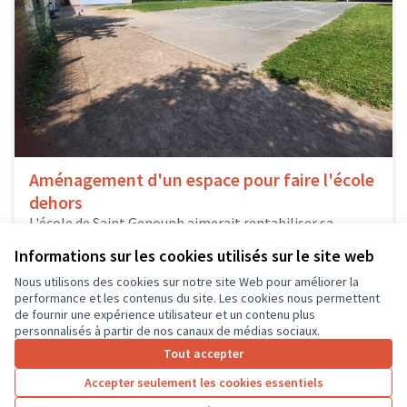
Aménagement d'un espace pour faire l'école
dehors
L'école de Saint Genouph aimerait rentabiliser sa
grande cour de récréation. Le souhait de l'équipe
Informations sur les cookies utilisés sur le site web
enseignante est de dispenser les...
Environnement et cadre de vie
Saint-Genouph
Nous utilisons des cookies sur notre site Web pour améliorer la
performance et les contenus du site. Les cookies nous permettent
de fournir une expérience utilisateur et un contenu plus
personnalisés à partir de nos canaux de médias sociaux.
Tout accepter
1
2
3
4
5
6
7
Accepter seulement les cookies essentiels
Résultats par page :
100