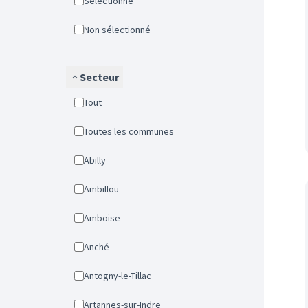
Sélectionné
Non sélectionné
Secteur
Tout
Toutes les communes
Abilly
Ambillou
Amboise
Anché
Antogny-le-Tillac
Artannes-sur-Indre