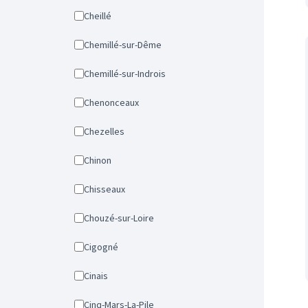
Cheillé
Chemillé-sur-Dême
Chemillé-sur-Indrois
Chenonceaux
Chezelles
Chinon
Chisseaux
Chouzé-sur-Loire
Cigogné
Cinais
Cinq-Mars-La-Pile