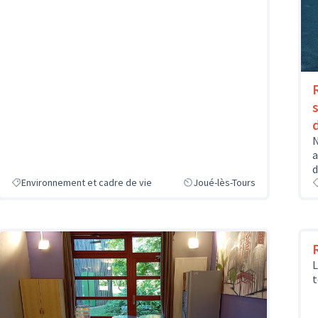
N
a
d
Environnement et cadre de vie
Joué-lès-Tours
L
t