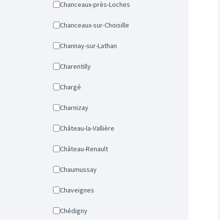
Chanceaux-près-Loches
Chanceaux-sur-Choisille
Channay-sur-Lathan
Charentilly
Chargé
Charnizay
Château-la-Vallière
Château-Renault
Chaumussay
Chaveignes
Chédigny