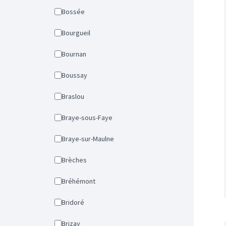
Bossée
Bourgueil
Bournan
Boussay
Braslou
Braye-sous-Faye
Braye-sur-Maulne
Brèches
Bréhémont
Bridoré
Brizay