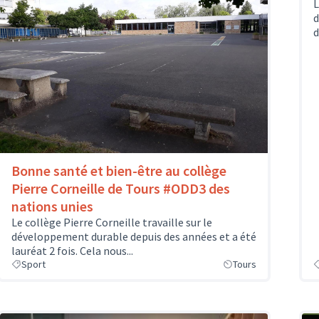
L
d
d
Bonne santé et bien-être au collège
Pierre Corneille de Tours #ODD3 des
nations unies
Le collège Pierre Corneille travaille sur le
développement durable depuis des années et a été
lauréat 2 fois. Cela nous...
Sport
Tours