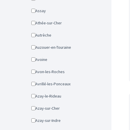
Assay
Athée-sur-Cher
Autrèche
Auzouer-en-Touraine
Avoine
Avon-les-Roches
Avrillé-les-Ponceaux
Azay-le-Rideau
Azay-sur-Cher
Azay-sur-Indre