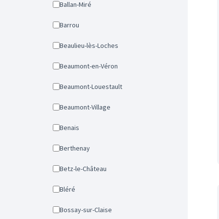
Ballan-Miré
Barrou
Beaulieu-lès-Loches
Beaumont-en-Véron
Beaumont-Louestault
Beaumont-Village
Benais
Berthenay
Betz-le-Château
Bléré
Bossay-sur-Claise