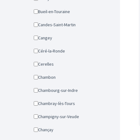
Bueil-en-Touraine
Candes-Saint-Martin
Cangey
Céré-la-Ronde
Cerelles
Chambon
Chambourg-sur-Indre
Chambray-lès-Tours
Champigny-sur-Veude
Chançay